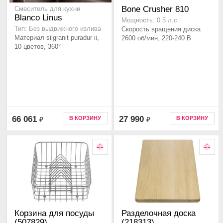
Bone Crusher 810
Смеситель для кухни
Blanco Linus
Мощность: 0.5 л.с.
Тип: Без выдвижного излива
Скорость вращения диска
Материал silgranit puradur ii,
2600 об/мин, 220-240 В
10 цветов, 360°
66 061
27 990
В КОРЗИНУ
В КОРЗИНУ
₽
₽
Корзина для посуды
Разделочная доска
(507829)
(218313)