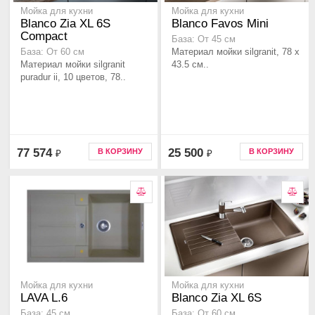
Мойка для кухни
Мойка для кухни
Blanco Zia XL 6S
Blanco Favos Mini
Compact
База: От 45 см
Материал мойки silgranit, 78 x
База: От 60 см
Материал мойки silgranit
43.5 см..
puradur ii, 10 цветов, 78..
77 574
25 500
В КОРЗИНУ
В КОРЗИНУ
₽
₽
Мойка для кухни
Мойка для кухни
LAVA L.6
Blanco Zia XL 6S
База: 45 см
База: От 60 см