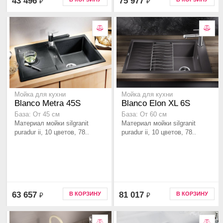
43 496
75 977
₽
₽
Мойка для кухни
Мойка для кухни
Blanco Metra 45S
Blanco Elon XL 6S
База: От 45 см
База: От 60 см
Материал мойки silgranit
Материал мойки silgranit
puradur ii, 10 цветов, 78..
puradur ii, 10 цветов, 78..
63 657
81 017
В КОРЗИНУ
В КОРЗИНУ
₽
₽