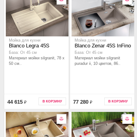
Мойка для кухни
Мойка для кухни
Blanco Legra 45S
Blanco Zenar 45S InFino
База: От 45 см
База: От 45 см
Материал мойки silgranit, 78 x
Материал мойки silgranit
50 см..
puradur ii, 10 цветов, 86..
44 615
77 280
В КОРЗИНУ
В КОРЗИНУ
₽
₽