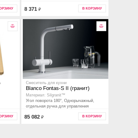
8 371
КОРЗИНУ
В КОРЗИНУ
₽
o
Смеситель для кухни
Blanco Fontas-S II (гранит)
Материал: Silgranit™
Угол поворота 180°, Однорычажный,
отдельная ручка для управления
питьевой водой
85 082
КОРЗИНУ
В КОРЗИНУ
₽