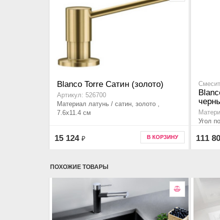
Blanco Torre Сатин (золото)
Смесит
Blanc
Артикул: 526700
черн
Материал латунь / сатин, золото ,
7.6x11.4 см
Матери
Угол п
отдель
15 124
111 8
В КОРЗИНУ
₽
питьев
ПОХОЖИЕ ТОВАРЫ