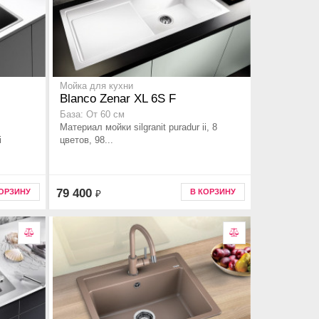
Мойка для кухни
Blanco Zenar XL 6S F
База: От 60 см
Материал мойки silgranit puradur ii, 8
i
цветов, 98...
79 400
КОРЗИНУ
В КОРЗИНУ
₽