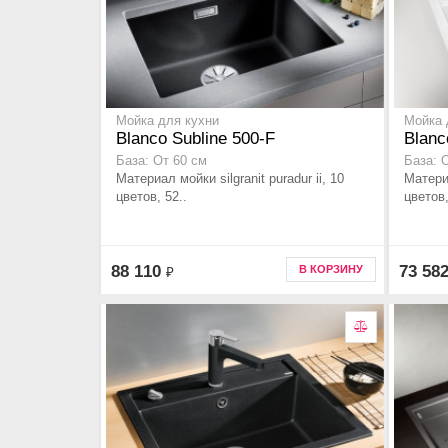
Мойка для кухни
Мойка 
Blanco Subline 500-F
Blanc
База: От 60 см
База: 
Материал мойки silgranit puradur ii, 10
Материа
цветов, 52..
цветов,
88 110
73 58
В КОРЗИНУ
₽