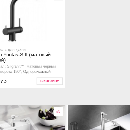
ель для кухни
o Fontas-S II (матовый
ый)
ал: Silgranit™, матовый черный
оворота 180°, Однорычажный,
ная ручка для управления
07
В КОРЗИНУ
₽
ой водой