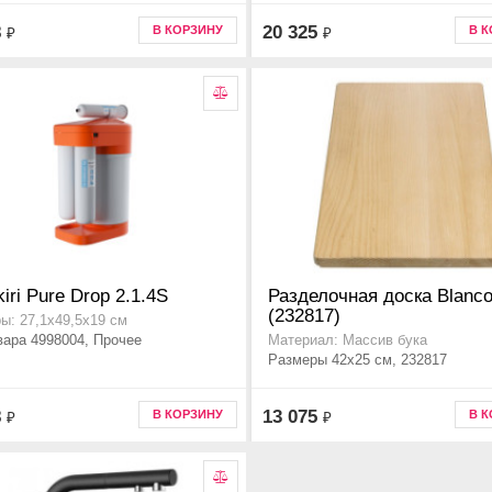
8
20 325
В КОРЗИНУ
В 
₽
₽
iri Pure Drop 2.1.4S
Разделочная доска Blanc
(232817)
ы: 27,1х49,5х19 см
вара 4998004, Прочее
Материал: Массив бука
Размеры 42x25 см, 232817
8
13 075
В КОРЗИНУ
В 
₽
₽