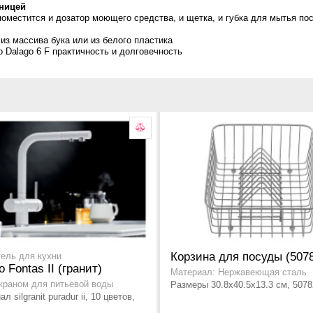
шницей
оместится и дозатор моющего средства, и щетка, и губка для мытья по
из массива бука или из белого пластика
o Dalago 6 F практичность и долговечность
Корзина для посуды (507
ель для кухни
o Fontas II (гранит)
Материал: Нержавеющая сталь
 краном для питьевой воды
Размеры 30.8x40.5x13.3 см, 5078
л silgranit puradur ii, 10 цветов,