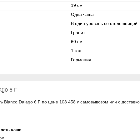
19 см
Одна чаша
В один уровень со столешницей
Гранит
60 см
1 год
Германия
ago 6 F
ь Blanco Dalago 6 F по цене 108 458
самовывозом или с доставко
₽
мость чаши
вом