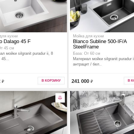
для кухни
Мойка для кухни
o Dalago 45 F
Blanco Subline 500-IF/A
SteelFrame
От 45 см
л мойки silgranit puradur ii, 8
База: От 60 см
 45...
Материал мойки silgranit puradur i
антрацит / бел..
2
241 000
В КОРЗИНУ
В 
₽
₽