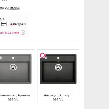
на установка
ата
дит за 12 минут
?
юметаллик, Артикул:
Антрацит, Артикул:
514770
514773