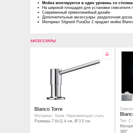
Мойка монтируется в один уровень со столе
На широкой площадке для установки смесителя п
Современный прямолинейный дизайн
Дополнительные аксессуары: разделочная доска 
Материал Silgranit PuraDur 2 придает мойке Blanc
АКСЕССУАРЫ
Blanco Torre
Смесит
Blanc
Материал: Хром, Нержавеющая сталь
Размеры 7.6x11.4 см, Ø 3.5 см
Тип: С
Материа
360°