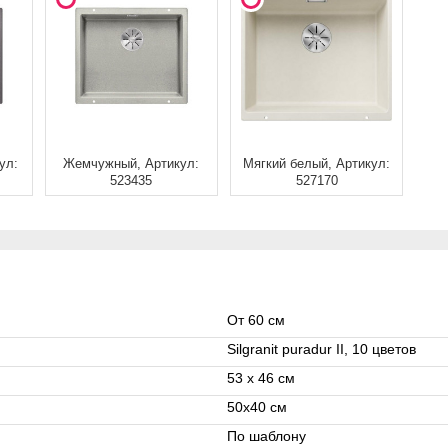
ул:
Жемчужный, Артикул:
Мягкий белый, Артикул:
523435
527170
От 60 см
Silgranit puradur II, 10 цветов
53 x 46 см
50x40 см
По шаблону