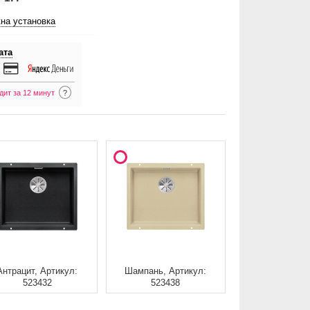
на установка
ата
дит за 12 минут
?
Антрацит, Артикул:
Шампань, Артикул:
523432
523438