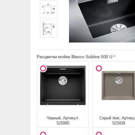
Расцветки мойки Blanco Subline 500 U
Черный, Артикул:
Серый беж, Артику
525995
523439