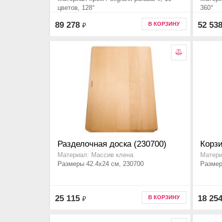
цветов, 128°
360°
89 278
52 53
В КОРЗИНУ
₽
Разделочная доска (230700)
Корзи
Материал: Массив клена
Матери
Размеры 42.4x24 см, 230700
Размер
25 115
18 25
В КОРЗИНУ
₽