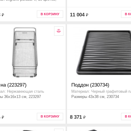
8
11 004
В КОРЗИНУ
В 
₽
₽
на (223297)
Поддон (230734)
ал: Нержавеющая сталь
Материал: Черный графитовый п
ы 36x16x13 см, 223297
Размеры 43x38 см, 230734
4
8 371
В КОРЗИНУ
В 
₽
₽