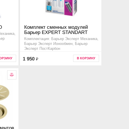
O
Комплект сменных модулей
Барьер EXPERT STANDART
еханика,
ьер
Комплектация: Барьер Эксперт Механика,
Барьер Эксперт Ионообмен, Барьер
Эксперт ПостКарбон
Код товара p213p00
1 950
КОРЗИНУ
В КОРЗИНУ
₽
ментов