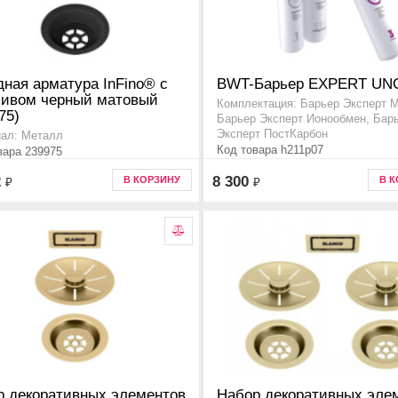
ная арматура InFino® с
BWT-Барьер EXPERT UN
ливом черный матовый
Комплектация: Барьер Эксперт М
75)
Барьер Эксперт Ионообмен, Бар
Эксперт ПостКарбон
ал: Металл
Код товара h211p07
вара 239975
2
8 300
В КОРЗИНУ
В 
₽
₽
р декоративных элементов
Набор декоративных эле