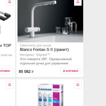
ли TOP
Смеситель для кухни
Blanco Fontas-S II (гранит)
Материал: Silgranit™
 пластик
Угол поворота 180°, Однорычажный,
отдельная ручка для управления
питьевой водой
85 082
КОРЗИНУ
В КОРЗИНУ
₽