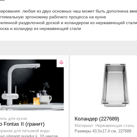
нирования: любая из двух основных чаш может быть дополнена вм
птимальную эргономику рабочего процесса на кухне
еклянной разделочной доской и коландером из нержавеющей стал
доска и коландер из нержавеющей стали
Коландер (227689)
ель для кухни
o Fontas II (гранит)
Материал: Нержавеющая сталь
 краном для питьевой воды
Размеры 43,5x17,4 см, 227689
л silgranit puradur ii, 10 цветов,