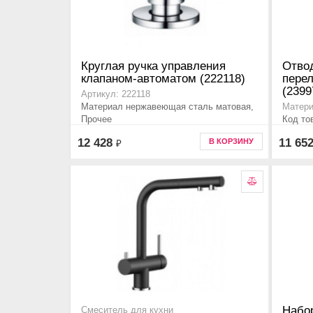
Круглая ручка управления
Отвод
клапаном-автоматом (222118)
пере
(2399
Артикул: 222118
Материал нержавеющая сталь матовая,
Матери
Прочее
Код то
12 428
11 65
В КОРЗИНУ
₽
Набо
Смеситель для кухни