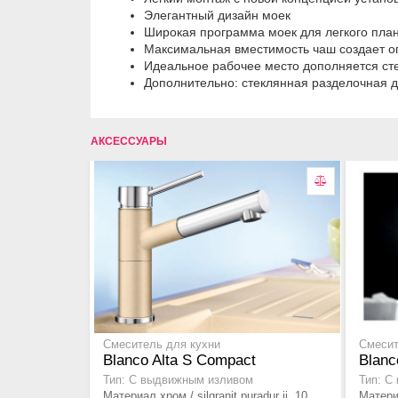
Элегантный дизайн моек
Широкая программа моек для легкого пла
Максимальная вместимость чаш создает о
Идеальное рабочее место дополняется ст
Дополнительно: стеклянная разделочная 
АКСЕССУАРЫ
Смеситель для кухни
Смесит
Blanco Alta S Compact
Blanc
Тип: С выдвижным изливом
Тип: С
Материал хром / silgranit puradur ii, 10
Материа