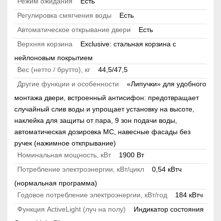
Режим ожидания
Есть
Регулировка смягчения воды
Есть
Автоматическое открывание двери
Есть
Верхняя корзина
Exclusive: стальная корзина с
нейлоновым покрытием
Вес (нетто / брутто), кг
44,5/47,5
Другие функции и особенности
«Липучки» для удобного
монтажа двери, встроенный антисифон: предотвращает
случайный слив воды и упрощает установку на высоте,
наклейка для защиты от пара, 9 зон подачи воды,
автоматическая дозировка МС, навесные фасады без
ручек (нажимное откпрывание)
Номинальная мощность, кВт
1900 Вт
Потребление электроэнергии, кВт/цикл
0,54 кВтч
(нормальная программа)
Годовое потребление электроэнергии, кВт/год
184 кВтч
Функция ActiveLight (луч на полу)
Индикатор состояния