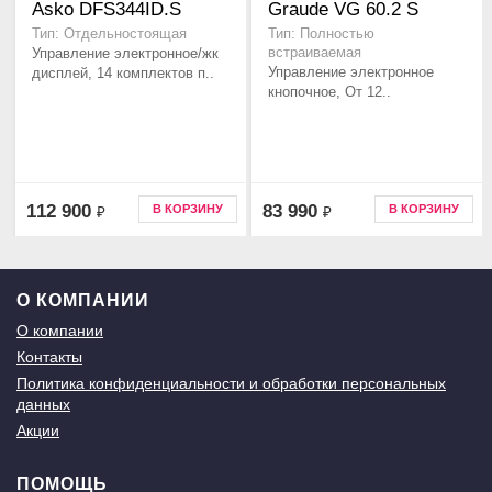
Asko DFS344ID.S
Graude VG 60.2 S
Тип: Отдельностоящая
Тип: Полностью
Управление электронное/жк
встраиваемая
Управление электронное
дисплей, 14 комплектов п..
кнопочное, От 12..
112 900
83 990
В КОРЗИНУ
В КОРЗИНУ
₽
₽
О КОМПАНИИ
О компании
Контакты
Политика конфиденциальности и обработки персональных
данных
Акции
ПОМОЩЬ