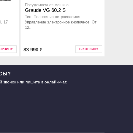
Посудомоечная машина
Graude VG 60.2 S
Тип: Полностью встраиваемая
i, 17
Управление электронное кнопочное, От
12..
83 990
КОРЗИНУ
В КОРЗИНУ
₽
ОСЫ?
й звонок
или пишите в
онлайн-чат
.