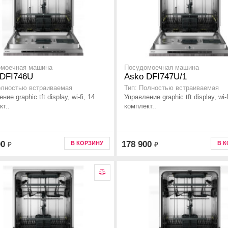
омоечная машина
Посудомоечная машина
 DFI746U
Asko DFI747U/1
олностью встраиваемая
Тип: Полностью встраиваемая
ние graphic tft display, wi-fi, 14
Управление graphic tft display, wi-f
кт..
комплект..
00
178 900
В КОРЗИНУ
В 
₽
₽