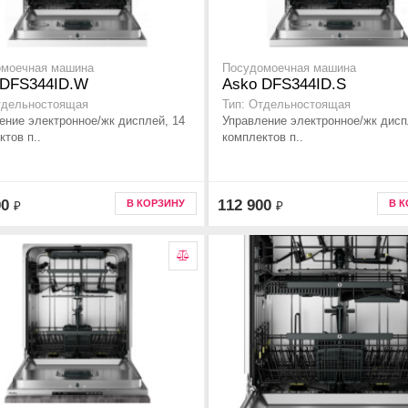
омоечная машина
Посудомоечная машина
 DFS344ID.W
Asko DFS344ID.S
тдельностоящая
Тип: Отдельностоящая
ение электронное/жк дисплей, 14
Управление электронное/жк дисп
ктов п..
комплектов п..
00
112 900
В КОРЗИНУ
В 
₽
₽