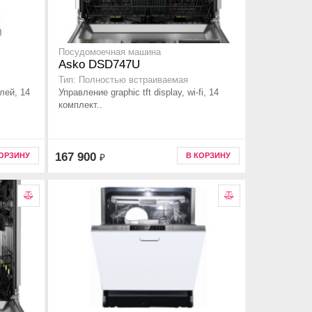
Посудомоечная машина
Asko DSD747U
Тип: Полностью встраиваемая
лей, 14
Управление graphic tft display, wi-fi, 14
комплект..
167 900
КОРЗИНУ
В КОРЗИНУ
₽