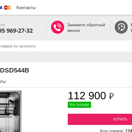
Контакты
он
Закажите обратный
95 969-27-32
звонок
 DSD544B
АРЫ
112 900
₽
На складе
КУПИТЬ
Код товара:
12