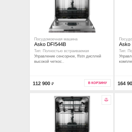
Посудомоечная машина
Посуд
Asko DFI544B
Asko
Тип: Полностью встраиваемая
Тип: П
Управление сенсорное, ffstn дисплей
Управле
высокой четкос..
компле
112 900
164 9
В КОРЗИНУ
₽