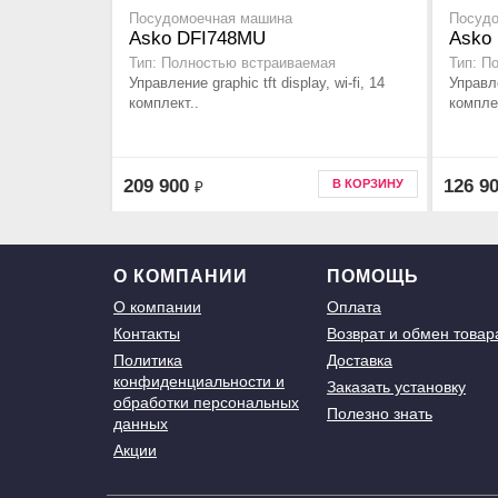
Посудомоечная машина
Посуд
Asko DFI748MU
Asko 
Тип: Полностью встраиваемая
Тип: П
Управление graphic tft display, wi-fi, 14
Управл
комплект..
компле
209 900
126 9
В КОРЗИНУ
₽
О КОМПАНИИ
ПОМОЩЬ
О компании
Оплата
Контакты
Возврат и обмен товар
Политика
Доставка
конфиденциальности и
Заказать установку
обработки персональных
Полезно знать
данных
Акции