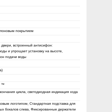
ейлоновым покрытием
 двери, встроенный антисифон:
оды и упрощает установку на высоте,
зон подачи воды
а)
t ™
окончания цикла, светодиодная индикация хода
иковым логотипом, Стандартная подставка для
ных бокалов слева, Фиксированные держатели