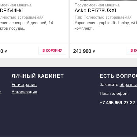
омоечная машина
Посудомоечная машина
DFI544H/1
Asko DFI778UXXL
олностью встраиваемая
Тип: Полностью встраиваемая
ение сенсорный дисплей, 14
Управление graphic tft display, wi-f
ктов посуды..
комплект..
00
241 900
В КОРЗИНУ
В 
₽
₽
ЛИЧНЫЙ КАБИНЕТ
ЕСТЬ ВОПР
Регистрация
Закажите
обратны
а
Авторизация
Наш телефон:
+7 495 969-27-32