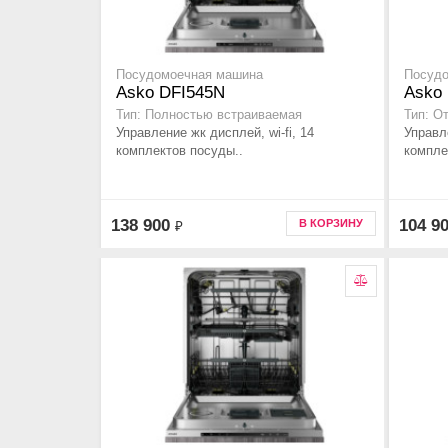
Посудомоечная машина
Посуд
Asko DFI545N
Asko
Тип: Полностью встраиваемая
Тип: О
Управление жк дисплей, wi-fi, 14
Управл
комплектов посуды..
компле
138 900
104 9
В КОРЗИНУ
₽