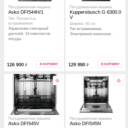
Посудомоечная машина
Посудомоечная машина
Asko DFI544H/1
Kuppersbusch G 6300.0
V
Тип: Полностью
встраиваемая
Ширина: 60 см
Управление сенсорный
Тип встраиваемая,
дисплей, 14 комплектов
Электронное кнопочное..
посуды..
126 900
129 990
В КОРЗИНУ
В КОРЗИНУ
₽
₽
Посудомоечная машина
Посудомоечная машина
Asko DFI545V
Asko DFI545N