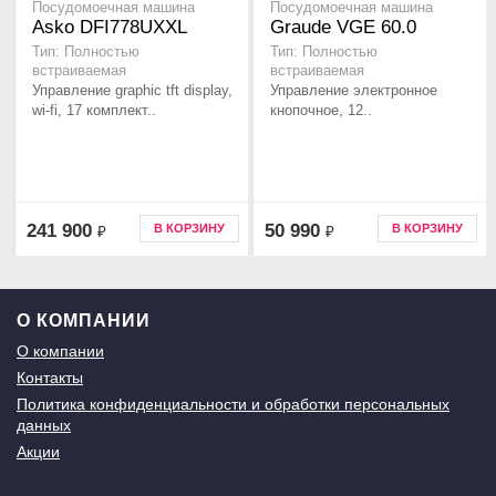
Посудомоечная машина
Посудомоечная машина
Asko DFI778UXXL
Graude VGE 60.0
Тип: Полностью
Тип: Полностью
встраиваемая
встраиваемая
Управление graphic tft display,
Управление электронное
wi-fi, 17 комплект..
кнопочное, 12..
241 900
50 990
В КОРЗИНУ
В КОРЗИНУ
₽
₽
О КОМПАНИИ
О компании
Контакты
Политика конфиденциальности и обработки персональных
данных
Акции