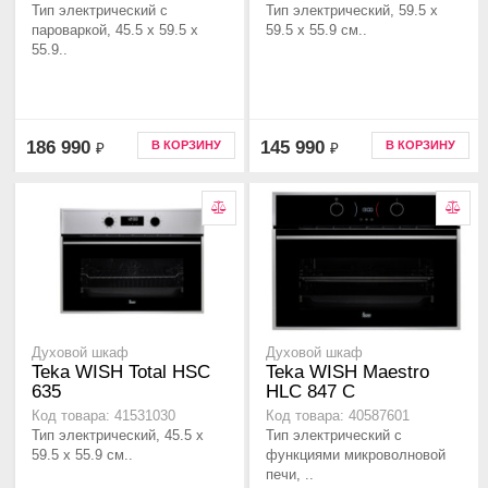
Тип электрический с
Тип электрический, 59.5 х
пароваркой, 45.5 х 59.5 x
59.5 x 55.9 см..
55.9..
186 990
145 990
В КОРЗИНУ
В КОРЗИНУ
₽
₽
Духовой шкаф
Духовой шкаф
Teka WISH Total HSC
Teka WISH Maestro
635
HLC 847 C
Код товара: 41531030
Код товара: 40587601
Тип электрический, 45.5 х
Тип электрический с
59.5 x 55.9 см..
функциями микроволновой
печи, ..