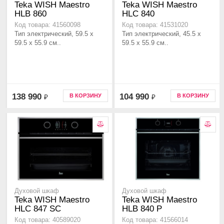
Teka WISH Maestro
Teka WISH Maestro
HLB 860
HLC 840
Код товара: 41560098
Код товара: 41531020
Тип электрический, 59.5 х
Тип электрический, 45.5 х
59.5 x 55.9 см..
59.5 x 55.9 см..
138 990
104 990
В КОРЗИНУ
В КОРЗИНУ
₽
₽
Духовой шкаф
Духовой шкаф
Teka WISH Maestro
Teka WISH Maestro
HLC 847 SC
HLB 840 P
Код товара: 40589020
Код товара: 41566014