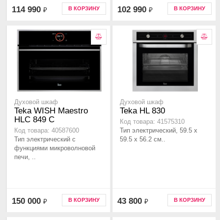
114 990
102 990
В КОРЗИНУ
В КОРЗИНУ
₽
₽
Духовой шкаф
Духовой шкаф
Teka WISH Maestro
Teka HL 830
HLC 849 C
Код товара: 41575310
Тип электрический, 59.5 х
Код товара: 40587600
Тип электрический с
59.5 x 56.2 см..
функциями микроволновой
печи, ..
150 000
43 800
В КОРЗИНУ
В КОРЗИНУ
₽
₽