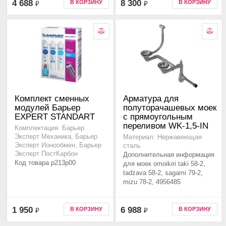
4 688
8 300
В КОРЗИНУ
В КОРЗИНУ
₽
₽
Комплект сменных
Арматура для
модулей Барьер
полуторачашевых моек
EXPERT STANDART
с прямоугольным
переливом WK-1,5-IN
Комплектация: Барьер
Эксперт Механика, Барьер
Материал: Нержавеющая
Эксперт Ионообмен, Барьер
сталь
Эксперт ПостКарбон
Дополнительная информация
Код товара p213p00
для моек omoikiri taki 58-2,
tadzava 58-2, sagami 79-2,
mizu 78-2, 4956485
1 950
6 988
В КОРЗИНУ
В КОРЗИНУ
₽
₽