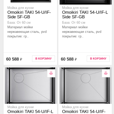
Мойка для кухни
Мойка для кухни
Omoikiri TAKI 54-U/IF-
Omoikiri TAKI 54-U/IF-L
Side SF-GB
Side SF-GB
База: От 60 см
База: От 60 см
Материал мойки
Материал мойки
нержавеющая сталь, pvd
нержавеющая сталь, pvd
покрытие: гр..
покрытие: гр..
60 588
60 588
В КОРЗИНУ
В КОРЗИНУ
₽
₽
Мойка для кухни
Мойка для кухни
Omoikiri TAKI 54-U/IF-L
Omoikiri TAKI 54-U/IF-