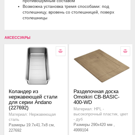
противошумным составом
Возможна установка тремя способами: под
столешницу, вровень со столешницей, поверх
столешницы
АКСЕССУАРЫ
Коландер из
Разделочная доска
нержавеющей стали
Omoikiri CB-BASIC-
для серии Andano
400-WD
(227692)
Материал: HPL -
высокопрочный пластик, цвет
Материал: Нержавеющая
- дуб
сталь
Размеры 290x420 мм ,
Размеры 19.7х41.7х8 см,
4999104
227692