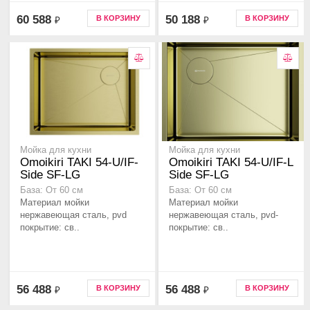
60 588
50 188
В КОРЗИНУ
В КОРЗИНУ
₽
₽
Мойка для кухни
Мойка для кухни
Omoikiri TAKI 54-U/IF-
Omoikiri TAKI 54-U/IF-L
Side SF-LG
Side SF-LG
База: От 60 см
База: От 60 см
Материал мойки
Материал мойки
нержавеющая сталь, pvd
нержавеющая сталь, pvd-
покрытие: св..
покрытие: св..
56 488
56 488
В КОРЗИНУ
В КОРЗИНУ
₽
₽