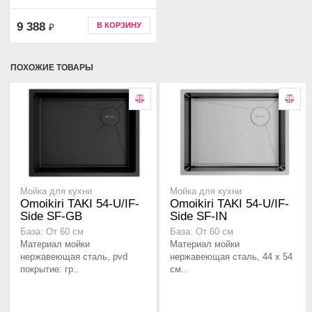
9 388
В КОРЗИНУ
₽
ПОХОЖИЕ ТОВАРЫ
Мойка для кухни
Мойка для кухни
Omoikiri TAKI 54-U/IF-
Omoikiri TAKI 54-U/IF-
Side SF-GB
Side SF-IN
База: От 60 см
База: От 60 см
Материал мойки
Материал мойки
нержавеющая сталь, pvd
нержавеющая сталь, 44 x 54
покрытие: гр..
см..