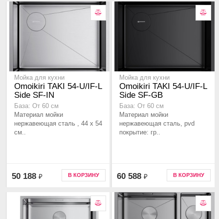
Мойка для кухни
Мойка для кухни
Omoikiri TAKI 54-U/IF-L
Omoikiri TAKI 54-U/IF-L
Side SF-IN
Side SF-GB
База: От 60 см
База: От 60 см
Материал мойки
Материал мойки
нержавеющая сталь , 44 x 54
нержавеющая сталь, pvd
см..
покрытие: гр..
50 188
60 588
В КОРЗИНУ
В КОРЗИНУ
₽
₽