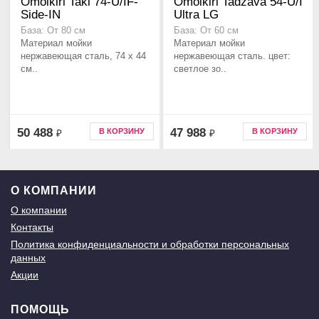
Omoikiri Taki 74-U/IF-
Omoikiri Tadzava 54-U/I
Side-IN
Ultra LG
База: От 80 см
База: От 60 см
Материал мойки
Материал мойки
нержавеющая сталь, 74 x 44
нержавеющая сталь. цвет:
см..
светлое зо..
50 488
47 988
В КОРЗИНУ
В КОРЗИНУ
₽
₽
О КОМПАНИИ
О компании
Контакты
Политика конфиденциальности и обработки персональных
данных
Акции
ПОМОЩЬ