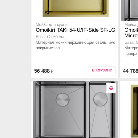
Мойка для кухни
Мойка 
Omoikiri TAKI 54-U/IF-Side SF-LG
Omoik
Micro
База: От 60 см
Материал мойки нержавеющая сталь, pvd
База: 
покрытие: св..
Матери
поверх
56 488
44 78
В КОРЗИНУ
₽