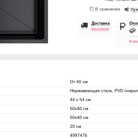
В сравнение
Нуж
Доставка
Опл
Бесплатно!
В кре
От 60 см
Нержавеющая сталь, PVD покрыт
44 x 54 см
50x40 см
50x40 см
20 см
4997476