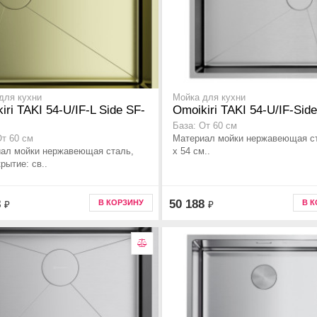
для кухни
Мойка для кухни
iri TAKI 54-U/IF-L Side SF-
Omoikiri TAKI 54-U/IF-Sid
База: От 60 см
Материал мойки нержавеющая ст
От 60 см
ал мойки нержавеющая сталь,
x 54 см..
рытие: св..
8
50 188
В КОРЗИНУ
В 
₽
₽