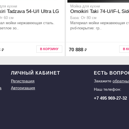
для кухни
Мойка для кухни
iri Tadzava 54-U/I Ultra LG
Omoikiri Taki 74-U/IF-L Si
От 60 см
База: От 80 см
ал мойки нержавеющая сталь.
Материал мойки нержавеющая с
ветлое зо..
pvd-покрытие: гр..
8
70 888
В КОРЗИНУ
В 
₽
₽
ЛИЧНЫЙ КАБИНЕТ
ЕСТЬ ВОПР
Регистрация
Закажите
обратны
а
Авторизация
Наш телефон:
+7 495 969-27-32