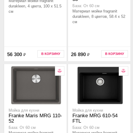
Материал мойки fragranit
durakleen, 4 цвета, 100 x 51.5
База: От 60 см
Материал мойки fragranit
см
durakleen, 8 цветов, 58.4 x 52
см
56 300
26 890
В КОРЗИНУ
В КОРЗИНУ
₽
₽
Мойка для кухни
Мойка для кухни
Franke Maris MRG 110-
Franke MRG 610-54
52
FTL
База: От 60 см
База: От 60 см
Материал мойки fragranit
Материал мойки fragranit