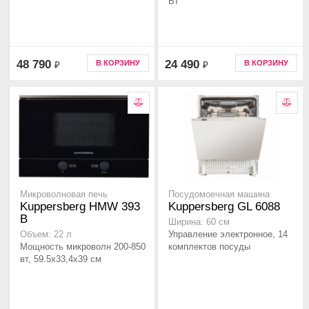
Вт
48 790
24 490
В КОРЗИНУ
В КОРЗИНУ
₽
₽
Микроволновая печь
Посудомоечная машина
Kuppersberg HMW 393
Kuppersberg GL 6088
B
Ширина: 60 см
Управление электронное, 14
Объем: 22 л
Мощность микроволн 200-850
комплектов посуды
вт, 59.5x33,4x39 см