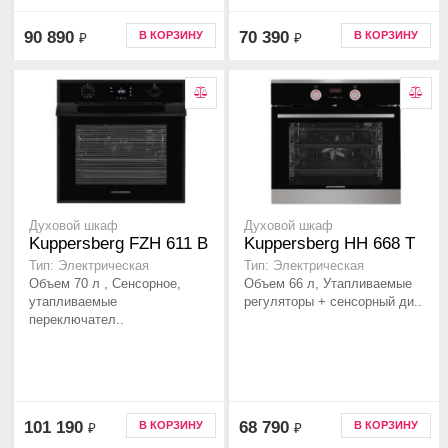
90 890
70 390
В КОРЗИНУ
В КОРЗИНУ
₽
₽
Духовой шкаф
Духовой шкаф
Kuppersberg FZH 611 B
Kuppersberg HH 668 T
Тип: Электрическая
Тип: Электрическая
Объем 70 л , Сенсорное,
Объем 66 л, Утапливаемые
утапливаемые
регуляторы + сенсорный ди..
переключател..
101 190
68 790
В КОРЗИНУ
В КОРЗИНУ
₽
₽