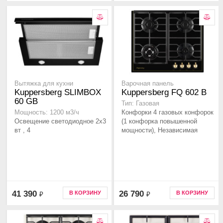
Вытяжка для кухни
Варочная панель
Kuppersberg SLIMBOX
Kuppersberg FQ 602 B
60 GB
Тип: Газовая
Конфорки 4 газовых конфорок
Мощность: 1200 м3/ч
Освещение светодиодное 2х3
(1 конфорка повышенной
вт , 4
мощности), Независимая
41 390
26 790
В КОРЗИНУ
В КОРЗИНУ
₽
₽