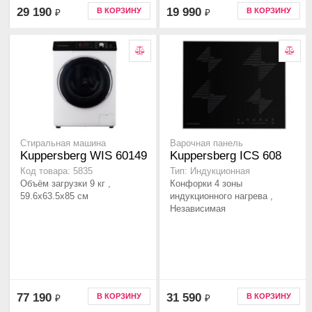
29 190
19 990
В КОРЗИНУ
В КОРЗИНУ
₽
₽
Стиральная машина
Варочная панель
Kuppersberg WIS 60149
Kuppersberg ICS 608
Код товара: 5835
Тип: Индукционная
Объём загрузки 9 кг ,
Конфорки 4 зоны
59.6x63.5x85 см
индукционного нагрева ,
Независимая
77 190
31 590
В КОРЗИНУ
В КОРЗИНУ
₽
₽