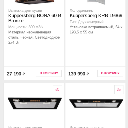
Вытяжка для кухни
Холодильник
Kuppersberg BONA 60 B
Kuppersberg KRB 19369
Bronze
Тип: Двухкамерный
Установка встраиваемый, 54 x
Мощность: 800 м3/ч
Материал нержавеющая
193,5 x 55 см
сталь, черная, Светодиодное
2x4 Вт
27 190
139 990
В КОРЗИНУ
В КОРЗИНУ
₽
₽
Вытяжка для кухни
Вытяжка для кухни