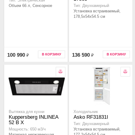
Тип: Электрическая
Объем 66 л, Сенсорное
Тип: Двухкамерный
Установка встраиваемый,
178,5х54х54.5 см
100 990
136 590
В КОРЗИНУ
В КОРЗИНУ
₽
₽
Вытяжка для кухни
Холодильник
Kuppersberg INLINEA
Asko RF31831I
52 B X
Тип: Двухкамерный
Установка встраиваемый,
Мощность: 650 м3/ч
Материал нержавеющая
177,2х54х54.5 см