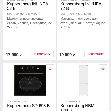
Kuppersberg INLINEA
Kuppersberg INLINEA
52 B
72 B
Мощность: 650 м3/ч
Мощность: 650 м3/ч
Материал нержавеющая
Материал нержавеющая
сталь, черная, Светодиодное
сталь, черная, Светодиодное
2х2 Вт
2х2 Вт
17 990
19 990
В КОРЗИНУ
В КОРЗИНУ
₽
₽
Духовой шкаф
Холодильник
Kuppersberg SD 693 B
Kuppersberg NBM
17863