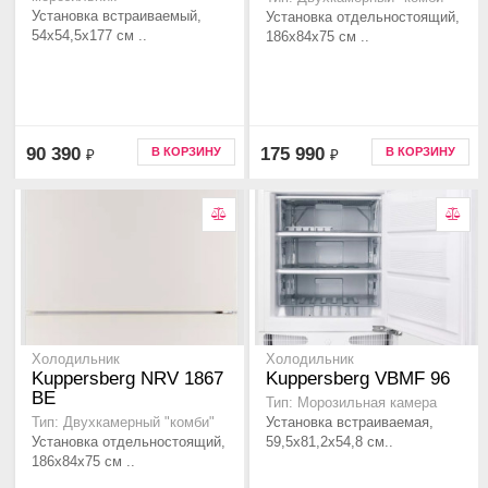
Установка встраиваемый,
Установка отдельностоящий,
54x54,5x177 см ..
186х84х75 см ..
90 390
175 990
В КОРЗИНУ
В КОРЗИНУ
₽
₽
Холодильник
Холодильник
Kuppersberg NRV 1867
Kuppersberg VBMF 96
BE
Тип: Морозильная камера
Установка встраиваемая,
Тип: Двухкамерный "комби"
Установка отдельностоящий,
59,5x81,2x54,8 см..
186х84х75 см ..