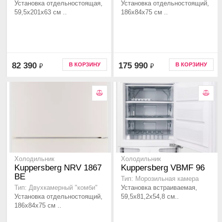
Установка отдельностоящая,
Установка отдельностоящий,
59,5x201x63 см ..
186х84х75 см ..
82 390
175 990
В КОРЗИНУ
В КОРЗИНУ
₽
₽
Холодильник
Холодильник
Kuppersberg NRV 1867
Kuppersberg VBMF 96
BE
Тип: Морозильная камера
Установка встраиваемая,
Тип: Двухкамерный "комби"
Установка отдельностоящий,
59,5x81,2x54,8 см..
186х84х75 см ..