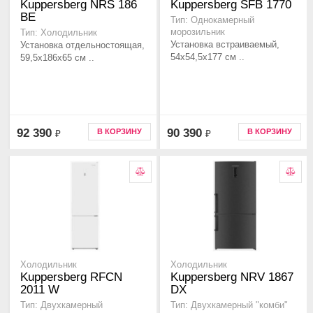
Kuppersberg NRS 186
Kuppersberg SFB 1770
BE
Тип: Однокамерный
морозильник
Тип: Холодильник
Установка встраиваемый,
Установка отдельностоящая,
54x54,5x177 см ..
59,5x186x65 см ..
92 390
90 390
В КОРЗИНУ
В КОРЗИНУ
₽
₽
Холодильник
Холодильник
Kuppersberg RFCN
Kuppersberg NRV 1867
2011 W
DX
Тип: Двухкамерный
Тип: Двухкамерный "комби"