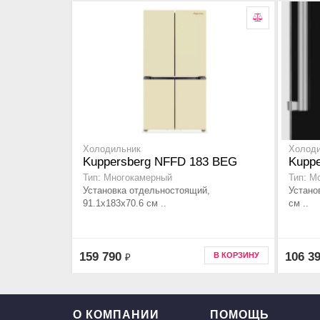
Холодильник
Холод
Kuppersberg NFFD 183 BEG
Kuppe
Тип: Многокамерный
Тип: М
Установка отдельностоящий,
Устано
91.1х183х70.6 см ..
см ..
159 790
106 3
В КОРЗИНУ
₽
О КОМПАНИИ
ПОМОЩЬ