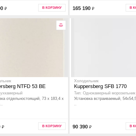
90
165 190
В КОРЗИНУ
В 
₽
₽
ильник
Холодильник
ersberg NTFD 53 BE
Kuppersberg SFB 1770
вухкамерный
Тип: Однокамерный морозильник
вка отдельностоящий, 73 x 183,4 x
Установка встраиваемый, 54x54,
..
..
0
90 390
В КОРЗИНУ
В 
₽
₽