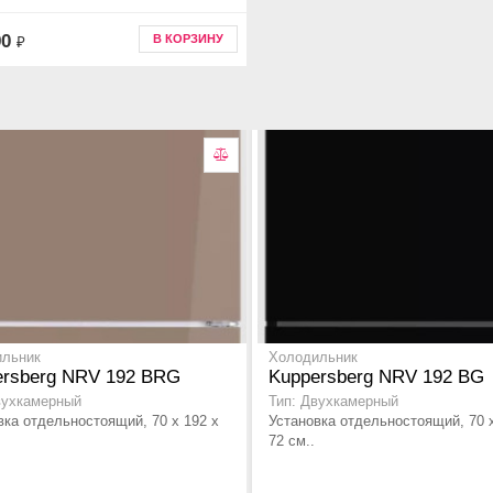
90
В КОРЗИНУ
₽
ильник
Холодильник
ersberg NRV 192 BRG
Kuppersberg NRV 192 BG
вухкамерный
Тип: Двухкамерный
вка отдельностоящий, 70 x 192 x
Установка отдельностоящий, 70 x
72 см..