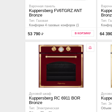
Варочная панель
Варочн
Kuppersberg FV6TGRZ ANT
Kupp
Bronze
Bron
Тип: Газовая
Тип: Г
Конфорки 4 газовых конфорок (1
Конфор
конфорка повышенной мощности),
конфор
53 790
64 39
В КОРЗИНУ
₽
Независимая
Незави
Духовой шкаф
Духов
Kuppersberg RC 6911 BOR
Kuppe
Bronze
Тип: Э
Объем 
Тип: Электрическая