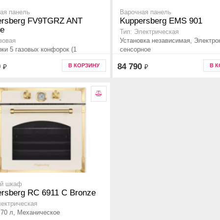
ая панель
Варочная панель
ersberg FV9TGRZ ANT
Kuppersberg EMS 901
ze
Тип: Электрическая
Установка независимая, Электро
азовая
ки 5 газовых конфорок (1
сенсорное
ка повышенной мощности),
0
84 790
В КОРЗИНУ
В 
₽
₽
симая
ой шкаф
rsberg RC 6911 C Bronze
лектрическая
70 л, Механическое