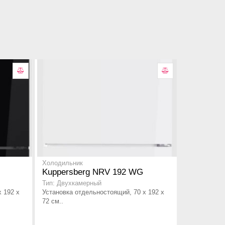
Холодильник
Kuppersberg NRV 192 WG
Тип: Двухкамерный
 192 x
Установка отдельностоящий, 70 x 192 x
72 см..