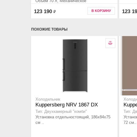
Объем 70 л, Механическое
123 190
123 1
В КОРЗИНУ
₽
ПОХОЖИЕ ТОВАРЫ
Холодильник
Холод
Kuppersberg NRV 1867 DX
Kupp
Тип: Двухкамерный "комби"
Тип: Д
Установка отдельностоящий, 186х84х75
Устано
см ..
72 см..