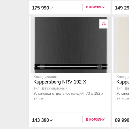
175 990
149 2
В КОРЗИНУ
₽
Холодильник
Холод
Kuppersberg NRV 192 X
Kupp
Тип: Двухкамерный
Тип: Д
Установка отдельностоящий, 70 x 192 x
Устано
72 см..
72,8 см
143 390
89 99
В КОРЗИНУ
₽