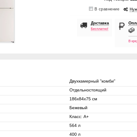
В сравнение
Нуж
Доставка
Опл
Бесплатно!
В кре
Двухкамерный "комби"
Отдельностоящий
186х84х75 см
Бежевый
Класс: A+
564 л
400 л