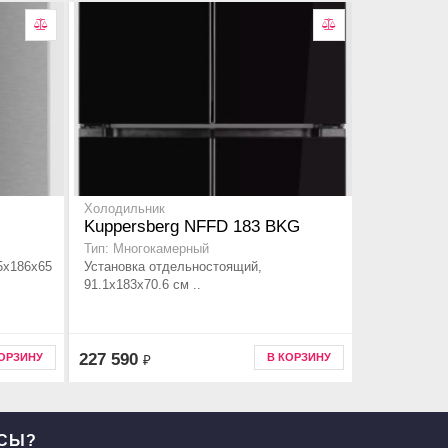
Холодильник
Kuppersberg NFFD 183 BKG
Тип: Многокамерный
5x186x65
Установка отдельностоящий,
91.1х183х70.6 см ..
227 590
КОРЗИНУ
В КОРЗИНУ
₽
ОСЫ?