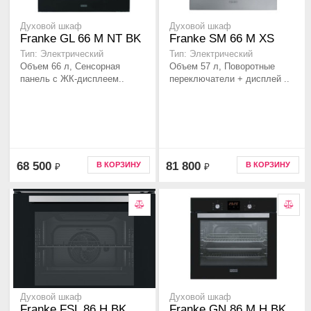
Духовой шкаф
Духовой шкаф
Franke GL 66 M NT BK
Franke SM 66 M XS
Тип: Электрический
Тип: Электрический
Объем 66 л, Сенсорная
Объем 57 л, Поворотные
панель с ЖК-дисплеем..
переключатели + дисплей ..
68 500
81 800
В КОРЗИНУ
В КОРЗИНУ
₽
₽
Духовой шкаф
Духовой шкаф
Franke FSL 86 H BK
Franke GN 86 M H BK