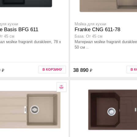
для кухни
Мойка для кухни
e Basis BFG 611
Franke CNG 611-78
От 45 см
База: От 45 см
л мойки fragranit durakleen, 78 x
Материал мойки fragranit duraklee
50 см ..
0
38 890
В КОРЗИНУ
В 
₽
₽