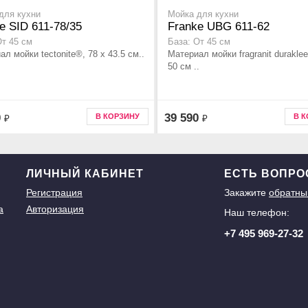
для кухни
Мойка для кухни
e SID 611-78/35
Franke UBG 611-62
От 45 см
База: От 45 см
л мойки tectonite®, 78 x 43.5 см..
Материал мойки fragranit duraklee
50 см ..
0
39 590
В КОРЗИНУ
В 
₽
₽
ЛИЧНЫЙ КАБИНЕТ
ЕСТЬ ВОПР
Регистрация
Закажите
обратны
а
Авторизация
Наш телефон:
+7 495 969-27-32