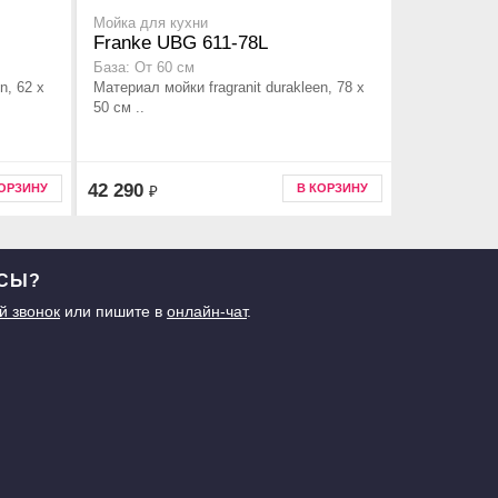
Мойка для кухни
Franke UBG 611-78L
База: От 60 см
n, 62 x
Материал мойки fragranit durakleen, 78 x
50 см ..
42 290
КОРЗИНУ
В КОРЗИНУ
₽
ОСЫ?
й звонок
или пишите в
онлайн-чат
.