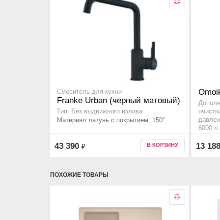
Omoik
Смеситель для кухни
Franke Urban (черный матовый)
Дополн
Тип: Без выдвижного излива
очистк
Материал латунь с покрытием, 150°
давлен
6000 л
Код то
43 390
13 18
В КОРЗИНУ
₽
ПОХОЖИЕ ТОВАРЫ