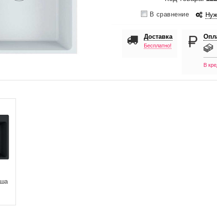
В сравнение
Нуж
Доставка
Опл
Бесплатно!
В кре
аша