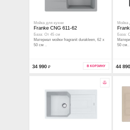
Мойка для кухни
Мойка 
Franke CNG 611-62
Frank
База: От 45 см
База: 
Материал мойки fragranit durakleen, 62 x
Материа
50 см ..
50 см..
34 990
44 89
В КОРЗИНУ
₽