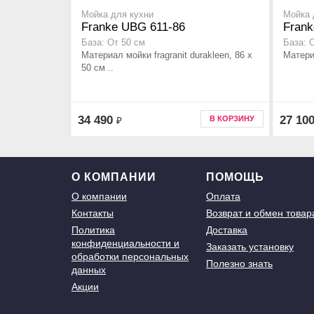
Мойка для кухни
Мойка 
Franke UBG 611-86
Frank
База: От 50 см
База: 
Материал мойки fragranit durakleen, 86 x
Материа
50 см ..
34 490
27 10
В КОРЗИНУ
₽
О КОМПАНИИ
ПОМОЩЬ
О компании
Оплата
Контакты
Возврат и обмен товар
Политика
Доставка
конфиденциальности и
Заказать установку
обработки персональных
Полезно знать
данных
Акции