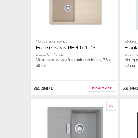
Мойка для кухни
Мойка 
Franke Basis BFG 611-78
Frank
База: От 45 см
База: 
Материал мойки fragranit durakleen, 78 x
Материа
50 см..
50 см .
44 490
34 99
В КОРЗИНУ
₽