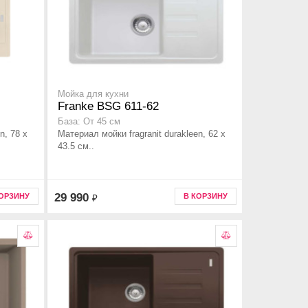
Мойка для кухни
Franke BSG 611-62
База: От 45 см
n, 78 x
Материал мойки fragranit durakleen, 62 x
43.5 см..
29 990
КОРЗИНУ
В КОРЗИНУ
₽