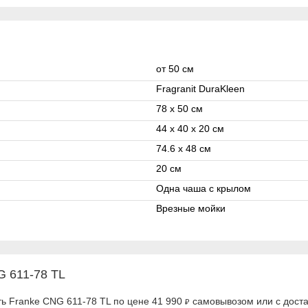
от 50 см
Fragranit DuraKleen
78 x 50 см
44 x 40 х 20 см
74.6 х 48 см
20 см
Одна чаша с крылом
Врезные мойки
G 611-78 TL
ть Franke CNG 611-78 TL по цене 41 990
самовывозом или с доста
₽