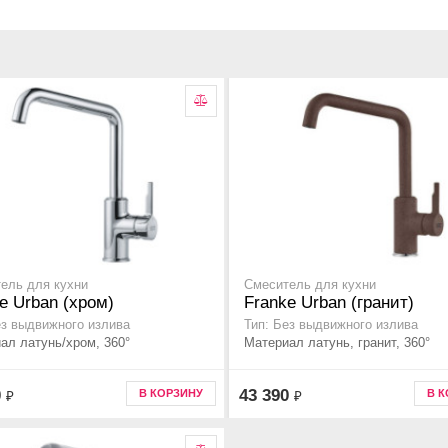
ель для кухни
Смеситель для кухни
e Urban (хром)
Franke Urban (гранит)
ез выдвижного излива
Тип: Без выдвижного излива
ал латунь/хром, 360°
Материал латунь, гранит, 360°
0
43 390
В КОРЗИНУ
В 
₽
₽