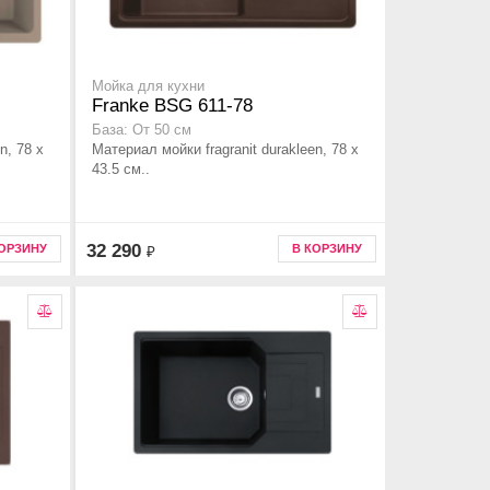
Мойка для кухни
Franke BSG 611-78
База: От 50 см
n, 78 x
Материал мойки fragranit durakleen, 78 x
43.5 см..
32 290
КОРЗИНУ
В КОРЗИНУ
₽