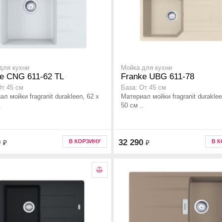
для кухни
Мойка для кухни
e CNG 611-62 TL
Franke UBG 611-78
От 45 см
База: От 45 см
л мойки fragranit durakleen, 62 x
Материал мойки fragranit duraklee
.
50 см ..
0
32 290
В КОРЗИНУ
В 
₽
₽