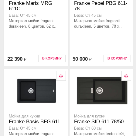
Franke Maris MRG
Franke Pebel PBG 611-
611С
78
База: От 45 см
База: От 45 см
Материал мойки fragranit
Материал мойки fragranit
durakleen, 8 цветов, 62 x..
durakleen, 5 цветов, 78 x..
22 390
50 000
В КОРЗИНУ
В КОРЗИНУ
₽
₽
Мойка для кухни
Мойка для кухни
Franke Basis BFG 611
Franke SID 611-78/50
База: От 45 см
База: От 60 см
Материал мойки fragranit
Материал мойки tectonite®,