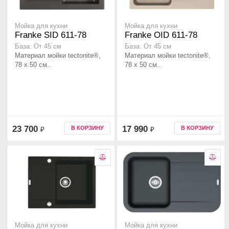
Мойка для кухни
Мойка для кухни
Franke SID 611-78
Franke OID 611-78
База: От 45 см
База: От 45 см
Материал мойки tectonite®,
Материал мойки tectonite®,
78 x 50 см..
78 x 50 см..
23 700
17 990
В КОРЗИНУ
В КОРЗИНУ
₽
₽
Мойка для кухни
Мойка для кухни