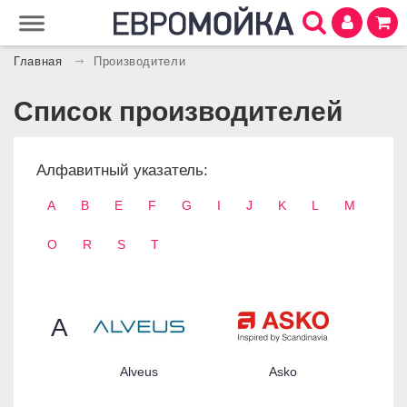
Главная
Производители
Список производителей
Алфавитный указатель:
A
B
E
F
G
I
J
K
L
M
O
R
S
T
A
Alveus
Asko