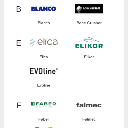
B
Blanco
Bone Crusher
E
Elica
Elikor
Evoline
F
Faber
Falmec