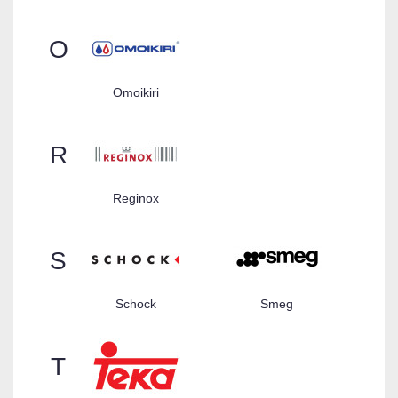
O
Omoikiri
R
Reginox
S
Schock
Smeg
T