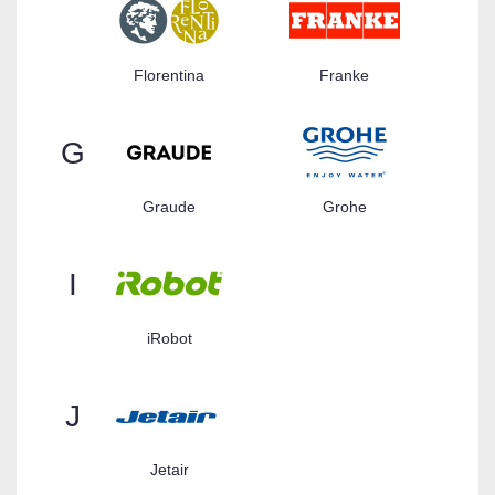
Florentina
Franke
G
Graude
Grohe
I
iRobot
J
Jetair