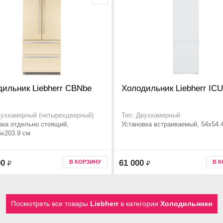
ильник Liebherr CBNbe
Холодильник Liebherr IC
вухкамерный (четырехдверный)
Тип: Двухкамерный
вка отдельно стоящий,
Установка встраиваемый, 54x54.
5x203.9 см
00
61 000
В КОРЗИНУ
В 
₽
₽
Посмотреть все товары
Liebherr
в категории
Холодильники