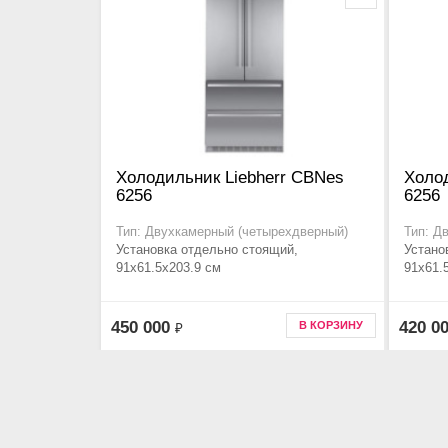
Холодильник Liebherr CBNes
Холод
6256
6256
Тип: Двухкамерный (четырехдверный)
Тип: Д
Установка отдельно стоящий,
Устано
91x61.5x203.9 см
91x61.
450 000
420 0
В КОРЗИНУ
₽