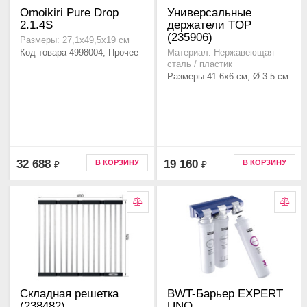
Omoikiri Pure Drop
Универсальные
2.1.4S
держатели TOP
(235906)
Размеры: 27,1х49,5х19 см
Код товара 4998004, Прочее
Материал: Нержавеющая
сталь / пластик
Размеры 41.6x6 см, Ø 3.5 см
32 688
19 160
В КОРЗИНУ
В КОРЗИНУ
₽
₽
Складная решетка
BWT-Барьер EXPERT
(238482)
UNO