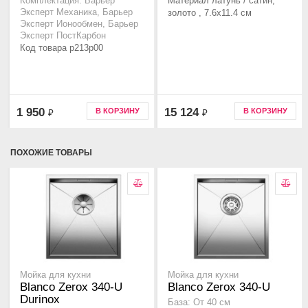
Материал латунь / сатин,
Комплектация: Барьер
Эксперт Механика, Барьер
золото , 7.6x11.4 см
Эксперт Ионообмен, Барьер
Эксперт ПостКарбон
Код товара p213p00
1 950
15 124
В КОРЗИНУ
В КОРЗИНУ
₽
₽
ПОХОЖИЕ ТОВАРЫ
Мойка для кухни
Мойка для кухни
Blanco Zerox 340-U
Blanco Zerox 340-U
Durinox
База: От 40 см