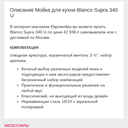
Описание Мойка для кухни Blanco Supra 340
U
В интернет-магазине Евромойка вы можете купить
Blanco Supra 340 U по цене 42 936
самовывозом или с
₽
доставкой по Москве.
КОМПЛЕКТАЦИЯ
отводная арматура, корзинчатый вентиль 3 ½", нaбop
кpeпeжa.
Богатый выбор различных моделей моек и
подходящих к ним аксессуаров предоставляет
бесконечный набор комбинаций
Практичные и функциональные решения на
любой вкус
Классический, не выходящий из моды дизайн
Hepжaвeющaя cтaль 18/10 c зepкaльнoй
пoлиpoвкoй
АКСЕССУАРЫ