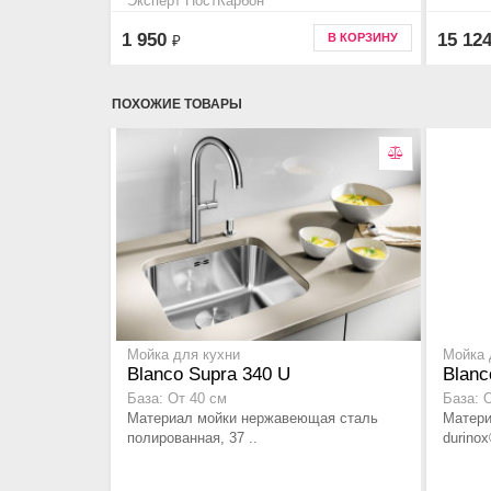
Эксперт ПостКарбон
Код товара p213p00
1 950
15 12
В КОРЗИНУ
₽
ПОХОЖИЕ ТОВАРЫ
Мойка для кухни
Мойка 
Blanco Supra 340 U
Blanc
База: От 40 см
База: 
Материал мойки нержавеющая сталь
Матери
полированная, 37 ..
durinox