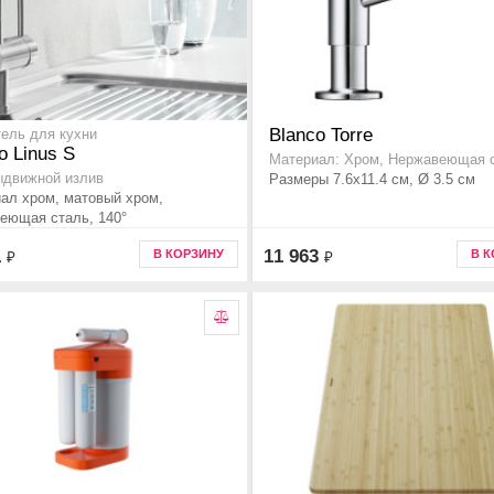
Blanco Torre
ель для кухни
o Linus S
Материал: Хром, Нержавеющая 
ыдвижной излив
Размеры 7.6x11.4 см, Ø 3.5 см
ал хром, матовый хром,
еющая сталь, 140°
1
11 963
В КОРЗИНУ
В 
₽
₽