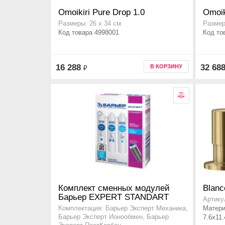
Omoikiri Pure Drop 1.0
Omoik
Размеры: 26 х 34 см
Размер
Код товара 4998001
Код то
16 288
32 68
В КОРЗИНУ
₽
Комплект сменных модулей
Blanc
Барьер EXPERT STANDART
Артику
Матери
Комплектация: Барьер Эксперт Механика,
Барьер Эксперт Ионообмен, Барьер
7.6x11.