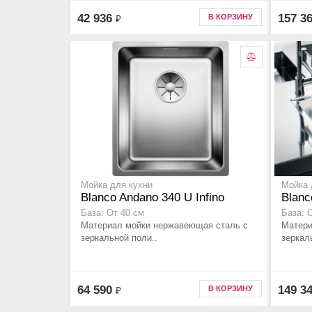
42 936
157 3
В КОРЗИНУ
₽
Мойка для кухни
Мойка 
Blanco Andano 340 U Infino
Blanc
База: От 40 см
База: 
Материал мойки нержавеющая сталь с
Матери
зеркальной поли..
зеркал
64 590
149 3
В КОРЗИНУ
₽