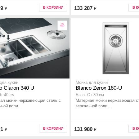
69
133 287
В КОРЗИНУ
В 
₽
₽
для кухни
Мойка для кухни
o Claron 340 U
Blanco Zerox 180-U
От 40 см
База: От 30 см
ал мойки нержавеющая сталь с
Материал мойки нержавеющая с
ьной поли..
зеркальной поли..
41
131 980
В КОРЗИНУ
В 
₽
₽