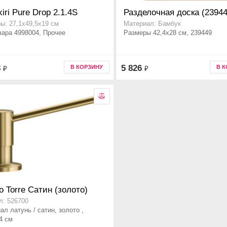
iri Pure Drop 2.1.4S
Разделочная доска (23944
ы: 27,1х49,5х19 см
Материал: Бамбук
вара 4998004, Прочее
Размеры 42,4x28 см, 239449
8
5 826
В КОРЗИНУ
В 
₽
₽
o Torre Сатин (золото)
л: 526700
ал латунь / сатин, золото ,
4 см