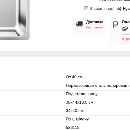
В сравнение
Нуж
Доставка
Опл
Бесплатно!
В кре
От 40 см
Нержавеющая сталь полированн
Под столешницу
38x44х18,5 см
34x40 см
По шаблону
526115