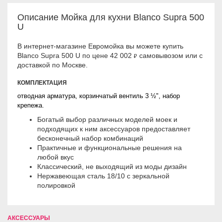
Описание Мойка для кухни Blanco Supra 500
U
В интернет-магазине Евромойка вы можете купить
Blanco Supra 500 U по цене 42 002
самовывозом или с
₽
доставкой по Москве.
КОМПЛЕКТАЦИЯ
отводная арматура, корзинчатый вентиль 3 ½", нaбop
кpeпeжa.
Богатый выбор различных моделей моек и
подходящих к ним аксессуаров предоставляет
бесконечный набор комбинаций
Практичные и функциональные решения на
любой вкус
Классический, не выходящий из моды дизайн
Hepжaвeющaя cтaль 18/10 c зepкaльнoй
пoлиpoвкoй
АКСЕССУАРЫ