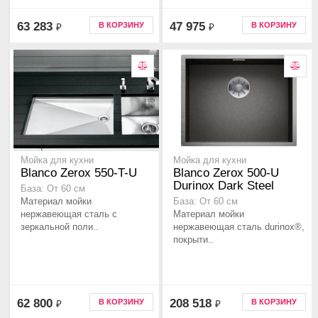
63 283
47 975
В КОРЗИНУ
В КОРЗИНУ
₽
₽
Мойка для кухни
Мойка для кухни
Blanco Zerox 550-T-U
Blanco Zerox 500-U
Durinox Dark Steel
База: От 60 см
Материал мойки
База: От 60 см
нержавеющая сталь с
Материал мойки
зеркальной поли..
нержавеющая сталь durinox®,
покрыти..
62 800
208 518
В КОРЗИНУ
В КОРЗИНУ
₽
₽