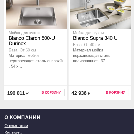
Мойка для кухни
Мойка для кухни
Blanco Claron 500-U
Blanco Supra 340 U
Durinox
База: От 40 см
Материал мойки
База: От 60 см
Материал мойки
нержавеющая сталь
нержавеющая сталь durinox®
полированная, 37 ..
, 54 x ..
196 011
42 936
В КОРЗИНУ
В КОРЗИНУ
₽
₽
О КОМПАНИИ
О компании
Контакты