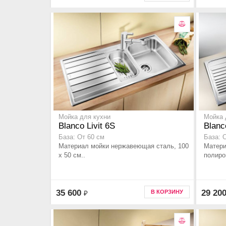
Мойка для кухни
Мойка 
Blanco Livit 6S
Blanc
База: От 60 см
База: 
Материал мойки нержавеющая сталь, 100
Матери
x 50 см..
полиров
35 600
29 20
В КОРЗИНУ
₽