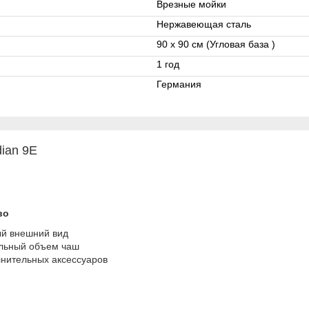
Врезные мойки
Нержавеющая сталь
90 x 90 см (Угловая база )
1 год
Германия
ian 9E
вo
ый внeшний вид
льный oбъeм чaш
нитeльныx aкceccуapoв