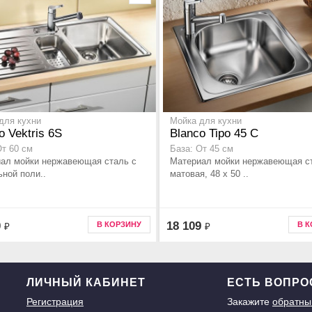
для кухни
Мойка для кухни
o Vektris 6S
Blanco Tipo 45 C
От 60 см
База: От 45 см
ал мойки нержавеющая сталь с
Материал мойки нержавеющая с
ьной поли..
матовая, 48 x 50 ..
0
18 109
В КОРЗИНУ
В 
₽
₽
ЛИЧНЫЙ КАБИНЕТ
ЕСТЬ ВОПР
Регистрация
Закажите
обратны