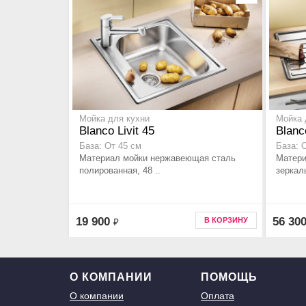
Мойка для кухни
Мойка 
Blanco Livit 45
Blanc
База: От 45 см
База: 
Материал мойки нержавеющая сталь
Матери
полированная, 48 ..
зеркал
19 900
56 30
В КОРЗИНУ
₽
О КОМПАНИИ
ПОМОЩЬ
О компании
Оплата