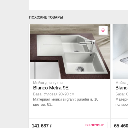
ПОХОЖИЕ ТОВАРЫ
Мойка для кухни
Мойка 
Blanco Metra 9E
Blanc
База: Угловая 90x90 см
База: 
Материал мойки silgranit puradur ii, 10
Матери
цветов, 83..
полиров
141 687
65 46
В КОРЗИНУ
₽