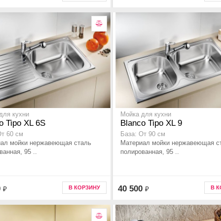
для кухни
Мойка для кухни
o Tipo XL 6S
Blanco Tipo XL 9
От 60 см
База: От 90 см
ал мойки нержавеющая сталь
Материал мойки нержавеющая с
анная, 95 ..
полированная, 95 ..
0
40 500
В КОРЗИНУ
В 
₽
₽