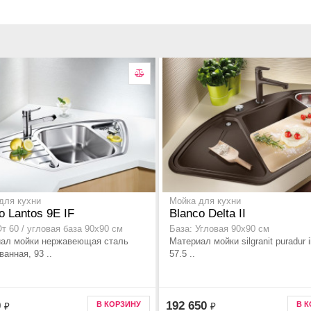
для кухни
Мойка для кухни
o Lantos 9E IF
Blanco Delta II
От 60 / угловая база 90x90 см
База: Угловая 90x90 см
ал мойки нержавеющая сталь
Материал мойки silgranit puradur i
анная, 93 ..
57.5 ..
0
192 650
В КОРЗИНУ
В 
₽
₽