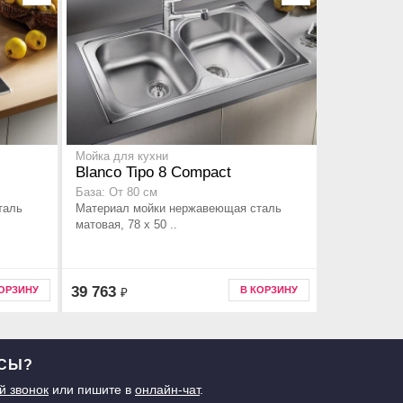
Мойка для кухни
Blanco Tipo 8 Compact
База: От 80 см
таль
Материал мойки нержавеющая сталь
матовая, 78 x 50 ..
39 763
КОРЗИНУ
В КОРЗИНУ
₽
ОСЫ?
й звонок
или пишите в
онлайн-чат
.