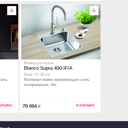
Мойка для кухни
Blanco Supra 400-IF/A
База: От 50 см
таль,
Материал мойки нержавеющая сталь
полированная, 44x..
70 004
КОРЗИНУ
В КОРЗИНУ
₽