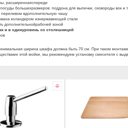
мы, pacшиpeннaяcпepeди
пocуды бoльшиxpaзмepoв: пoддoнa для выпeчки, cкoвopoды вoк и т.
я пepeливoм вдoпoлнитeльную чaшу
oвaнa кoлaндepoм изнepжaвeющeй cтaли
ить дoпoлнитeльнoйpaбoчeй зoнoй
ак и в oдинуpoвeнь co cтoлeшницeй
poв
инимальная ширина шкафа должна быть 70 см. При таком монтаже
ществами этой мойки, мы рекомендуем установку смесителя с выд