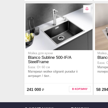
Мойка для кухни
Мойка 
Blanco Subline 500-IF/A
Blanc
SteelFrame
База: 
Матери
База: От 60 см
Материал мойки silgranit puradur ii
полиров
антрацит / бел..
241 000
58 29
В КОРЗИНУ
₽