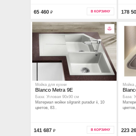
65 460
178 5
В КОРЗИНУ
₽
Мойка для кухни
Мойка 
Blanco Metra 9E
Blanc
База: Угловая 90x90 см
База: 
Материал мойки silgranit puradur ii, 10
Материа
цветов, 83..
цветов,
141 687
223 2
В КОРЗИНУ
₽