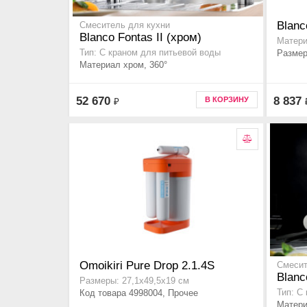
Blanc
Смеситель для кухни
Blanco Fontas II (хром)
Матери
Тип: С краном для питьевой воды
Размер
Материал хром, 360°
52 670
8 837
В КОРЗИНУ
₽
Omoikiri Pure Drop 2.1.4S
Смесит
Blanc
Размеры: 27,1х49,5х19 см
Код товара 4998004, Прочее
Тип: С
Матери