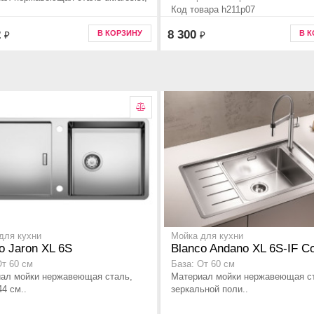
Код товара h211p07
2
8 300
В КОРЗИНУ
В 
₽
₽
для кухни
Мойка для кухни
o Jaron XL 6S
Blanco Andano XL 6S-IF C
От 60 см
База: От 60 см
ал мойки нержавеющая сталь,
Материал мойки нержавеющая с
44 см..
зеркальной поли..