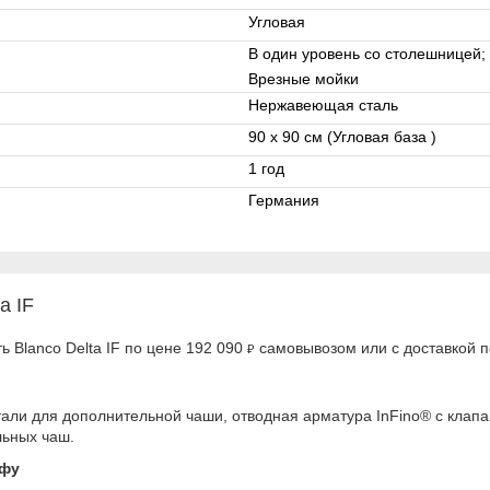
Угловая
В один уровень со столешницей;
Врезные мойки
Нержавеющая сталь
90 x 90 см (Угловая база )
1 год
Германия
a IF
 Blanco Delta IF по цене 192 090
самовывозом или с доставкой п
₽
и для дополнительной чаши, отводная арматура InFino® с клапа
льных чаш.
афу