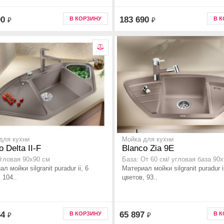
00
183 690
В КОРЗИНУ
В 
₽
₽
для кухни
Мойка для кухни
o Delta II-F
Blanco Zia 9E
Угловая 90x90 см
База: От 60 см/ угловая база 90
л мойки silgranit puradur ii, 6
Материал мойки silgranit puradur i
 104..
цветов, 93..
64
65 897
В КОРЗИНУ
В 
₽
₽