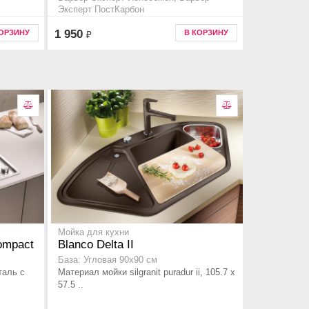
Эксперт ПостКарбон
Код товара p213p00
1 950
КОРЗИНУ
В КОРЗИНУ
₽
Мойка для кухни
ompact
Blanco Delta II
База: Угловая 90x90 см
таль с
Материал мойки silgranit puradur ii, 105.7 x
57.5 ..