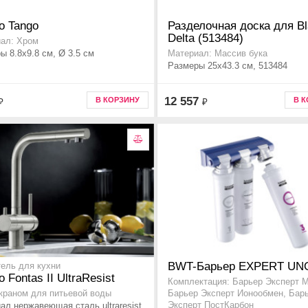
o Tango
Разделочная доска для B
Delta (513484)
ал: Хром
ы 8.8x9.8 см, Ø 3.5 см
Материал: Массив бука
Размеры 25x43.3 см, 513484
12 557
В КОРЗИНУ
В 
₽
₽
BWT-Барьер EXPERT UN
ель для кухни
o Fontas II UltraResist
Комплектация: Барьер Эксперт М
 краном для питьевой воды
Барьер Эксперт Ионообмен, Бар
ал нержавеющая сталь ultraresist,
Эксперт ПостКарбон