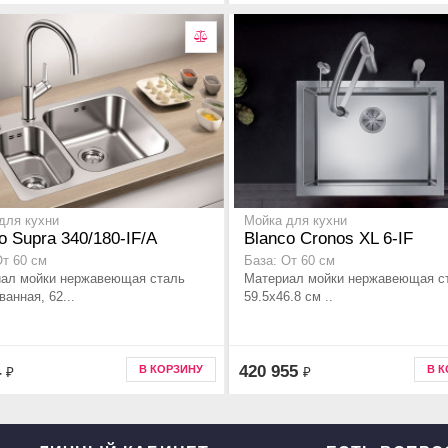
для кухни
Мойка для кухни
o Supra 340/180-IF/A
Blanco Cronos XL 6-IF
От 60 см
База: От 60 см
ал мойки нержавеющая сталь
Материал мойки нержавеющая с
анная, 62...
59.5x46.8 см ..
4
420 955
В КОРЗИНУ
В 
₽
₽