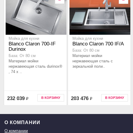
Мойка для кухни
Мойка для кухни
Blanco Claron 700-IF
Blanco Claron 700 IF/A
Durinox
База: От 80 см
Материал мойки
База: От 80 см
Материал мойки
нержавеющая сталь с
нержавеющая сталь durinox®
зеркальной поли..
, 74 x ..
232 039
203 476
В КОРЗИНУ
В КОРЗИНУ
₽
₽
О КОМПАНИИ
О компании