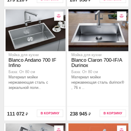
₽
₽
Мойка для кухни
Мойка для кухни
Blanco Andano 700 IF
Blanco Claron 700-IF/A
Infino
Durinox
База: От 80 см
База: От 80 см
Материал мойки
Материал мойки
нержавеющая сталь с
нержавеющая сталь durinox®
зеркальной поли..
, 76 x ..
111 072
238 945
В КОРЗИНУ
В КОРЗИНУ
₽
₽