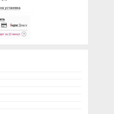
на установка
ата
дит за 12 минут
?