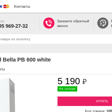
Контакты
он
Закажите обратный
95 969-27-32
звонок
 Bella PB 600 white
АРЫ
5 190
₽
На складе
КУПИТЬ
Код товара:
10