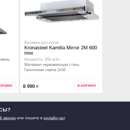
Вытяжка для кухни
Kronasteel Kamilla Mirror 2M 600
inox
Лампы
Мощность: 550 м3/ч
Материал нержавеющая сталь,
Галогенная лампа 2x50 ..
8 990
КОРЗИНУ
В КОРЗИНУ
₽
ОСЫ?
й звонок
или пишите в
онлайн-чат
.