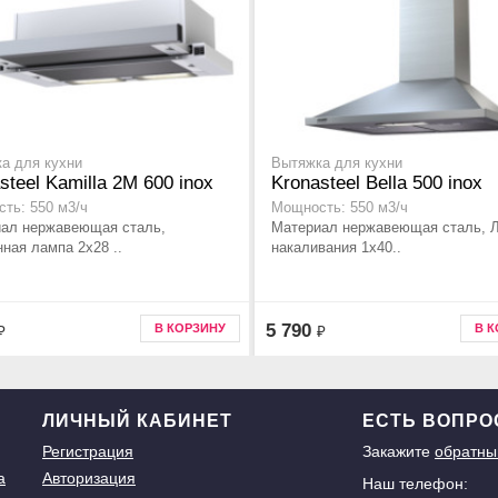
а для кухни
Вытяжка для кухни
steel Kamilla 2M 600 inox
Kronasteel Bella 500 inox
ть: 550 м3/ч
Мощность: 550 м3/ч
ал нержавеющая сталь,
Материал нержавеющая сталь, 
нная лампа 2x28 ..
накаливания 1x40..
5 790
В КОРЗИНУ
В 
₽
₽
ЛИЧНЫЙ КАБИНЕТ
ЕСТЬ ВОПР
Регистрация
Закажите
обратны
а
Авторизация
Наш телефон: