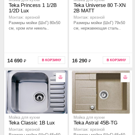
Мойка для кухни
Мойка для кухни
Teka Princess 1 1/2B
Teka Universe 80 T-XN
1/2D Lux
2B MATT
Монтаж: врезной
Монтаж: врезной
Размеры мойки (ШхГ) 80х50
Размеры мойки (ШхГ) 79х50
см, хром или никель..
см, нержавеющая сталь..
14 690
16 290
В КОРЗИНУ
В КОРЗИНУ
₽
₽
Мойка для кухни
Мойка для кухни
Teka Classic 1B Lux
Teka Astral 45B-TG
Монтаж: врезной
Монтаж: врезной
Размеры мойки (ШхГ) 65х50
Размеры мойки (ШхГ) 65х50