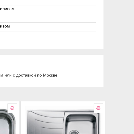
ереливом
ливом
 или с доставкой по Москве.