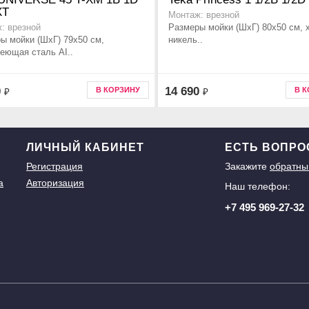
XT
Монтаж: врезной
Размеры мойки (ШхГ) 80х50 см, 
: врезной
ы мойки (ШхГ) 79х50 см,
никель..
еющая сталь AI..
0
14 690
В КОРЗИНУ
В 
₽
₽
ЛИЧНЫЙ КАБИНЕТ
ЕСТЬ ВОПР
Регистрация
Закажите
обратны
а
Авторизация
Наш телефон:
+7 495 969-27-32