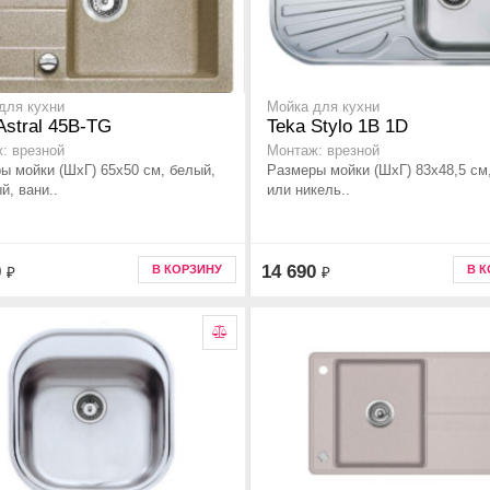
для кухни
Мойка для кухни
Astral 45B-TG
Teka Stylo 1B 1D
: врезной
Монтаж: врезной
ы мойки (ШхГ) 65х50 см, белый,
Размеры мойки (ШхГ) 83х48,5 см
й, вани..
или никель..
0
14 690
В КОРЗИНУ
В 
₽
₽