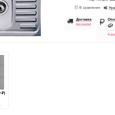
В сравнение
Нуж
Доставка
Опл
Бесплатно!
В кре
 ₽)
1