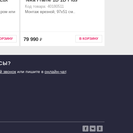
Код товара: 40180511
хром или
Монтаж врезной, 97х51 см..
79 990
КОРЗИНУ
В КОРЗИНУ
₽
ОСЫ?
й звонок
или пишите в
онлайн-чат
.