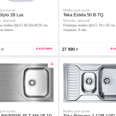
для кухни
Мойка для кухни
Stylo 1B Lux
Teka Estela 50 B-TQ
: врезной
Монтаж: врезной
ы мойки (ШхГ) 46,50х48,50 см,
Размеры мойки (ШхГ) 78 x 50 см,
ли никел..
тегранит, 8 мм..
0
27 990
В КОРЗИНУ
В 
₽
₽
для кухни
Мойка для кухни
 UNIVERSE 45 T-XM 1B 1D
Teka Princess 1 1/2B 1/2D