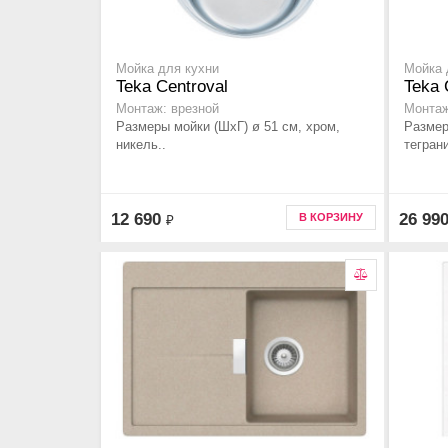
Мойка для кухни
Мойка 
Teka Centroval
Teka 
Монтаж: врезной
Монтаж
Размеры мойки (ШхГ) ø 51 см, хром,
Размер
никель..
теграни
12 690
26 99
В КОРЗИНУ
₽