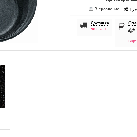
В сравнение
Нуж
Доставка
Опл
Бесплатно!
В кре