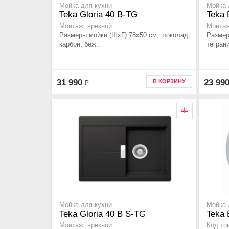
Мойка для кухни
Мойка 
Teka Gloria 40 B-TG
Teka 
Монтаж: врезной
Монтаж
Размеры мойки (ШхГ) 78х50 см, шоколад,
Размер
карбон, беж..
теграни
31 990
23 99
В КОРЗИНУ
₽
Мойка для кухни
Мойка 
Teka Gloria 40 B S-TG
Teka 
Монтаж: врезной
Код то