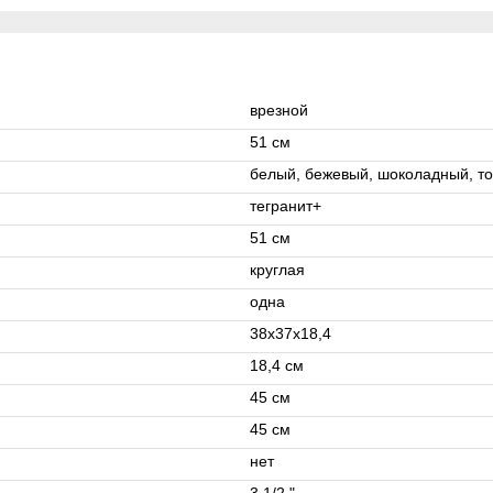
врезной
51 см
белый, бежевый, шоколадный, то
тегранит+
51 см
круглая
одна
38х37х18,4
18,4 см
45 см
45 см
нет