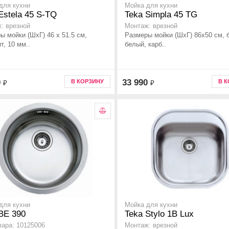
для кухни
Мойка для кухни
Estela 45 S-TQ
Teka Simpla 45 TG
: врезной
Монтаж: врезной
ы мойки (ШхГ) 46 x 51.5 см,
Размеры мойки (ШхГ) 86х50 см, 
т, 10 мм..
белый, карб..
0
33 990
В КОРЗИНУ
В 
₽
₽
для кухни
Мойка для кухни
BE 390
Teka Stylo 1B Lux
вара: 10125006
Монтаж: врезной