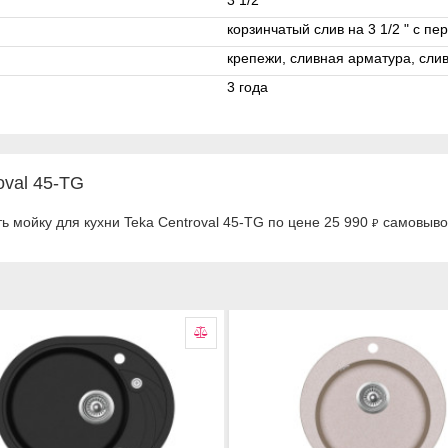
3 1/2 "
корзинчатый слив на 3 1/2 " с п
крепежи, сливная арматура, слив
3 года
oval 45-TG
ь мойку для кухни Teka Centroval 45-TG по цене 25 990
самовывоз
₽