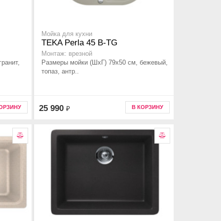
Мойка для кухни
TEKA Perla 45 B-TG
Монтаж: врезной
гранит,
Размеры мойки (ШхГ) 79х50 см, бежевый,
топаз, антр..
25 990
КОРЗИНУ
В КОРЗИНУ
₽