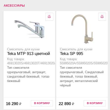
АКСЕССУАРЫ
Смеситель для кухни
Смеситель для кухни
Teka MTP 913 цветной
Teka SP 995
Код товара:
Код товара:
46913020S/46913020T/46913020A
55995020A/55995020S/55995020T
Тип смесителя
Тип смесителя
однорычаговый, антрацит,
однорычаговый, Сандаловый
сандаловый бежевый, топаз
бежевый, топаз бежевый,
бежевый
антрацит, металлический
чёрный
16 290
22 890
В КОРЗИНУ
В КОРЗИНУ
₽
₽