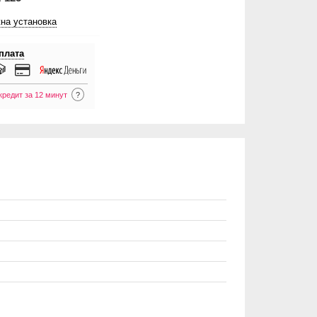
на установка
плата
кредит за 12 минут
?