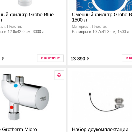
ный фильтр Grohe Blue
Сменный фильтр Grohe B
л
1500 л
ал: Пластик
Материал: Пластик
ы ø 12.8x42.9 см, 3000 л..
Размеры ø 10.7x41.3 см, 1500 л..
0
13 890
В КОРЗИНУ
В 
₽
₽
 Grotherm Micro
Набор доукомплектации