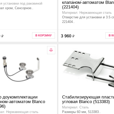
клапаном-автоматом Blan
ля установки под раковиной
(221404)
ал хром, Сенсорное..
Материал: Нержавеющая сталь
Отверстие для установки ø 3.5 с
221404..
0
3 960
В КОРЗИНУ
В 
₽
₽
р доукомплектации
Стабилизирующая пласт
аном-автоматом Blanco
угловая Blanco (513383)
96)
Материал: Сталь
Размеры 60 мм, 513383..
ал: Нержавеющая сталь