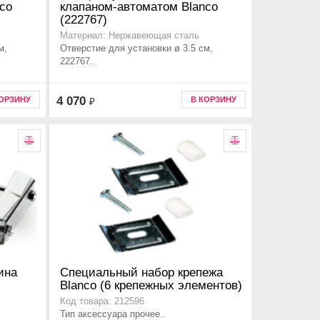
co
клапаном-автоматом Blanco
(222767)
Материал: Нержавеющая сталь
м,
Отверстие для установки ø 3.5 см,
222767..
4 070
КОРЗИНУ
В КОРЗИНУ
₽
ина
Специальный набор крепежа
Blanco (6 крепежных элементов)
Код товара: 212596
Тип аксессуара прочее..