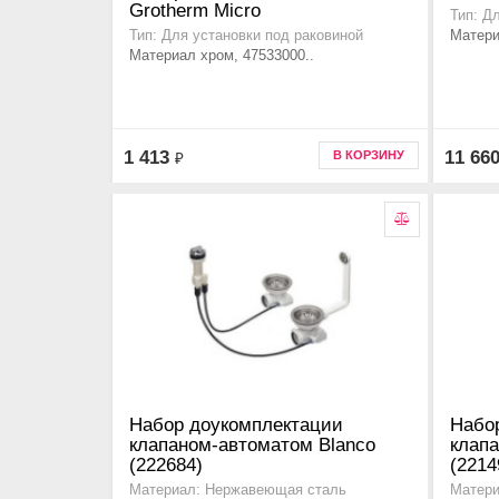
Grotherm Micro
Тип: Д
Матери
Тип: Для установки под раковиной
Материал хром, 47533000..
1 413
11 66
В КОРЗИНУ
₽
Набор доукомплектации
Набо
клапаном-автоматом Blanco
клап
(222684)
(2214
Материал: Нержавеющая сталь
Матери