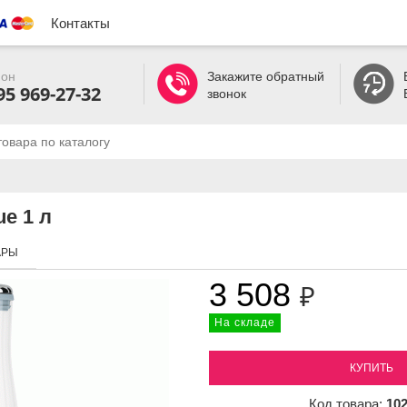
Контакты
он
Закажите обратный
95 969-27-32
звонок
e 1 л
АРЫ
3 508
₽
На складе
КУПИТЬ
Код товара:
10