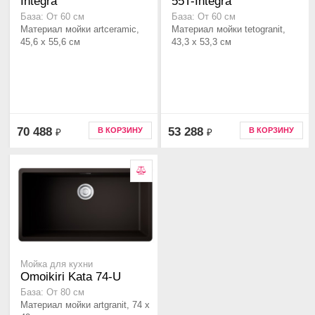
Integra
55T-Integra
База: От 60 см
База: От 60 см
Материал мойки artceramic,
Материал мойки tetogranit,
45,6 x 55,6 см
43,3 x 53,3 см
70 488
53 288
В КОРЗИНУ
В КОРЗИНУ
₽
₽
Мойка для кухни
Omoikiri Kata 74-U
База: От 80 см
Материал мойки artgranit, 74 x