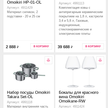
Omoikiri HP-01-OL
Артикул: 4991113
Комплектация ковш с
Артикул: 4911429
Материал силикон, 2
антипригарным керамическим
подставки - 20 и 25 см
покрытием на 1,8 л, кастрюли
3,4 и 5,8 л, Газовые,
индукционные,
стеклокерамические и
электрические плиты
2 888
39 688
В КОРЗИНУ
В КОРЗИНУ
₽
₽
Набор посуды Omoikiri
Бокалы для красного
Takara Set-OL
вина Omoikiri
Omoikane-RW
Артикул: 4991118
Материал внутренняя часть
Артикул: 4911424