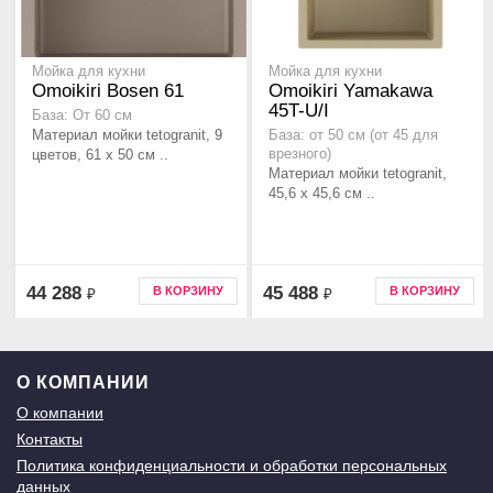
Мойка для кухни
Мойка для кухни
Omoikiri Bosen 61
Omoikiri Yamakawa
45T-U/I
База: От 60 см
Материал мойки tetogranit, 9
База: от 50 см (от 45 для
цветов, 61 x 50 см ..
врезного)
Материал мойки tetogranit,
45,6 x 45,6 см ..
44 288
45 488
В КОРЗИНУ
В КОРЗИНУ
₽
₽
О КОМПАНИИ
О компании
Контакты
Политика конфиденциальности и обработки персональных
данных