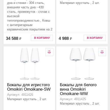
дна и стенки - 304 сталь,
Материал хрусталь , 2 шт.
внешняя часть дна - 430
сталь, промежуток - сплав с
высокой
теплопроводимостью., Ковш
с антипригарным
керамическим покрытием на 2
л, кастрюли на 3,8 л и 6,7 л
34 588
4 988
В КОРЗИНУ
В КОРЗИНУ
₽
₽
Бокалы для игристого
Бокалы для белого
Omoikiri Omoikane-SW
вина Omoikiri
Omoikane-WW
Артикул: 4911426
Материал хрусталь , 2 шт.
Артикул: 4911425
Материал хрусталь , 2 шт.