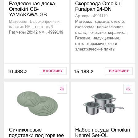
Разделочная доска
Скоровода Omoikiri
Omoikiri CB-
Furaipan 24-DN
YAMAKAWA-GB
Артикул: 4991119
Материал крышка: стекло,
Материал: Высокопрочный
пластик HPL, цвет: дуб
сковорода: нержавеющая
Размеры 28x42 мм , 4999149
сталь, покрытие: керамика ,
Газовые, индукционные,
стеклокерамические и
электрические плиты
10 488
15 188
В КОРЗИНУ
В КОРЗИНУ
₽
₽
Cиликоновые
Набор посуды Omoikiri
подставки под горячее
Kenrei Set-OL