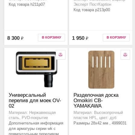
Код товара h211p07
Эксперт ПостКарбон
Код товара p213p00
8 300
1 950
В КОРЗИНУ
В КОРЗИНУ
₽
₽
Универсальный
Разделочная доска
перелив для моек OV-
Omoikiri CB-
02
YAMAKAWA
Материал: Нержавеющая
Материал: Высокопрочный
сталь, PVD-покрытие
пластик HPL, цвет: дуб
Дополнительная информация
Размеры 28x42 мм , 4999031
для арматуры серии wk с
прямоугольным переливом.