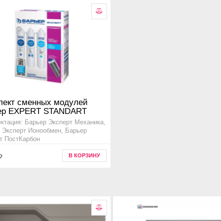
лект сменных модулей
ер EXPERT STANDART
ктация: Барьер Эксперт Механика,
 Эксперт Ионообмен, Барьер
т ПостКарбон
вара p213p00
В КОРЗИНУ
₽