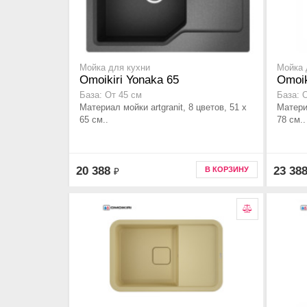
Мойка для кухни
Мойка 
Omoikiri Yonaka 65
Omoik
База: От 45 см
База: 
Материал мойки artgranit, 8 цветов, 51 x
Материа
65 см..
78 см..
20 388
23 38
В КОРЗИНУ
₽