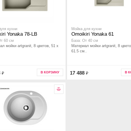
для кухни
Мойка для кухни
iri Yonaka 78-LB
Omoikiri Yonaka 61
От 60 см
База: От 40 см
л мойки artgranit, 8 цветов, 51 x
Материал мойки artgranit, 8 цвето
61.5 см..
8
17 488
В КОРЗИНУ
В 
₽
₽