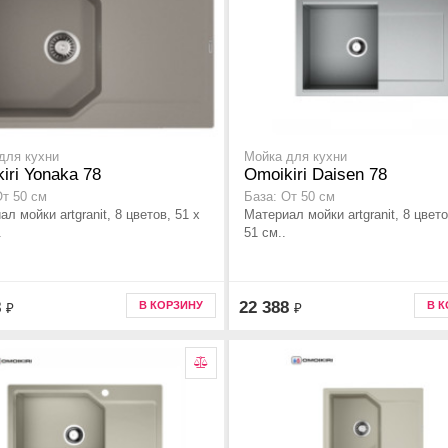
для кухни
Мойка для кухни
iri Yonaka 78
Omoikiri Daisen 78
От 50 см
База: От 50 см
л мойки artgranit, 8 цветов, 51 x
Материал мойки artgranit, 8 цвето
.
51 см..
8
22 388
В КОРЗИНУ
В 
₽
₽