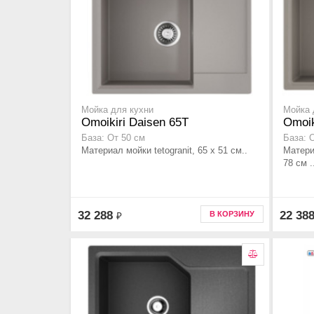
Мойка для кухни
Мойка 
Omoikiri Daisen 65T
Omoik
База: От 50 см
База: 
Материал мойки tetogranit, 65 x 51 см..
Материа
78 см .
32 288
22 38
В КОРЗИНУ
₽