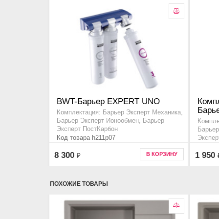
BWT-Барьер EXPERT UNO
Комп
Барь
Комплектация: Барьер Эксперт Механика,
Барьер Эксперт Ионообмен, Барьер
Компле
Эксперт ПостКарбон
Барьер
Код товара h211p07
Экспер
Код то
8 300
1 950
В КОРЗИНУ
₽
ПОХОЖИЕ ТОВАРЫ