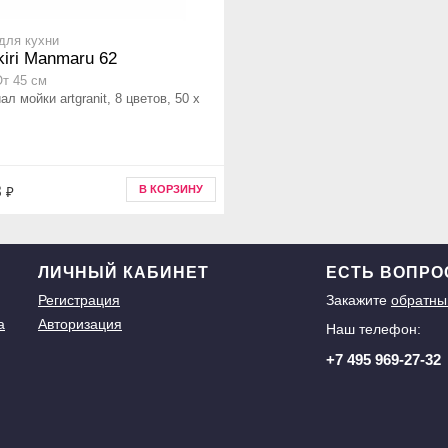
для кухни
iri Manmaru 62
От 45 см
л мойки artgranit, 8 цветов, 50 x
8
В КОРЗИНУ
₽
ЛИЧНЫЙ КАБИНЕТ
ЕСТЬ ВОПР
Регистрация
Закажите
обратны
а
Авторизация
Наш телефон:
+7 495 969-27-32