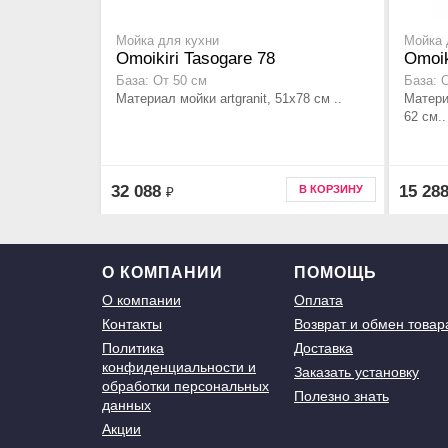
Мойка для кухни
Мойка 
Omoikiri Tasogare 78
Omoik
База: От 50 см
База: 
Материал мойки artgranit, 51x78 см ..
Материа
62 см..
32 088
15 28
В КОРЗИНУ
₽
О КОМПАНИИ
ПОМОЩЬ
О компании
Оплата
Контакты
Возврат и обмен товар
Политика
Доставка
конфиденциальности и
Заказать установку
обработки персональных
Полезно знать
данных
Акции