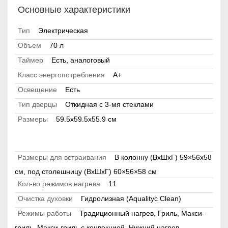
Основные характеристики
Тип
Электрическая
Объем
70 л
Таймер
Есть, аналоговый
Класс энергопотребления
А+
Освещение
Есть
Тип дверцы
Откидная с 3-мя стеклами
Размеры
59.5х59.5х55.9 см
Размеры для встраивания
В колонну (ВхШхГ) 59×56х58
см, под столешницу (ВхШхГ) 60×56×58 см
Кол-во режимов нагрева
11
Очистка духовки
Гидролизная (Aqualityc Clean)
Режимы работы
Традиционный нагрев, Гриль, Макси-
гриль, Макси-гриль с конвекцией, Нижний нагрев,