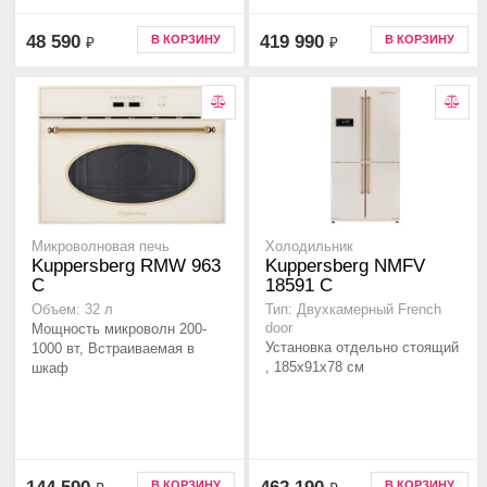
48 590
419 990
В КОРЗИНУ
В КОРЗИНУ
₽
₽
Микроволновая печь
Холодильник
Kuppersberg RMW 963
Kuppersberg NMFV
C
18591 C
Объем: 32 л
Тип: Двухкамерный French
Мощность микроволн 200-
door
Установка отдельно стоящий
1000 вт, Встраиваемая в
, 185х91х78 см
шкаф
В КОРЗИНУ
В КОРЗИНУ