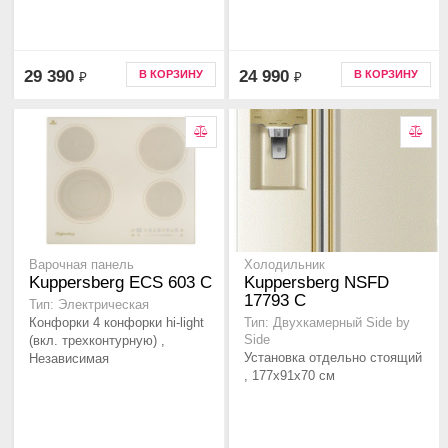
29 390
24 990
В КОРЗИНУ
В КОРЗИНУ
₽
₽
Варочная панель
Холодильник
Kuppersberg ECS 603 C
Kuppersberg NSFD
17793 C
Тип: Электрическая
Конфорки 4 конфорки hi-light
Тип: Двухкамерный Side by
(вкл. трехконтурную) ,
Side
Установка отдельно стоящий
Независимая
, 177х91х70 см