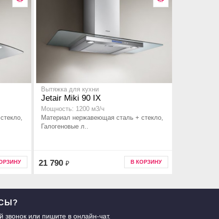
Вытяжка для кухни
Jetair Miki 90 IX
Мощность: 1200 м3/ч
стекло,
Материал нержавеющая сталь + стекло,
Галогеновые л..
21 790
КОРЗИНУ
В КОРЗИНУ
₽
ОСЫ?
й звонок
или пишите в
онлайн-чат
.