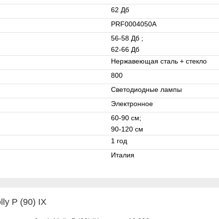
62 Дб
PRF0004050A
56-58 Дб ;
62-66 Дб
Нержавеющая сталь + стекло
800
Светодиодные лампы
Электронное
60-90 см;
90-120 см
1 год
Италия
ly P (90) IX