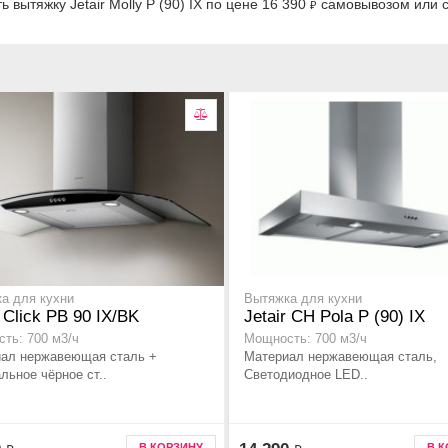
вытяжку Jetair Molly P (90) IX по цене 16 390
самовывозом или с
₽
а для кухни
Вытяжка для кухни
r Click PB 90 IX/BK
Jetair CH Pola P (90) IX
ть: 700 м3/ч
Мощность: 700 м3/ч
ал нержавеющая сталь +
Материал нержавеющая сталь,
льное чёрное ст..
Светодиодное LED..
В КОРЗИНУ
В 