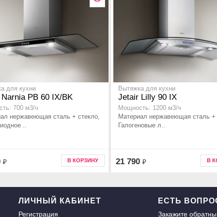
а для кухни
Вытяжка для кухни
r Narnia PB 60 IX/BK
Jetair Lilly 90 IX
ть: 700 м3/ч
Мощность: 1200 м3/ч
ал нержавеющая сталь + стекло,
Материал нержавеющая сталь + 
иодное ..
Галогеновые л..
0
21 790
В КОРЗИНУ
В 
₽
₽
ЛИЧНЫЙ КАБИНЕТ
ЕСТЬ ВОПР
Регистрация
Закажите
обратны