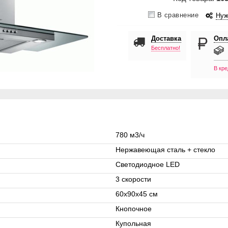
В сравнение
Нуж
Доставка
Опл
Бесплатно!
В кре
780 м3/ч
Нержавеющая сталь + стекло
Светодиодное LED
3 скорости
60х90х45 см
Кнопочное
Купольная