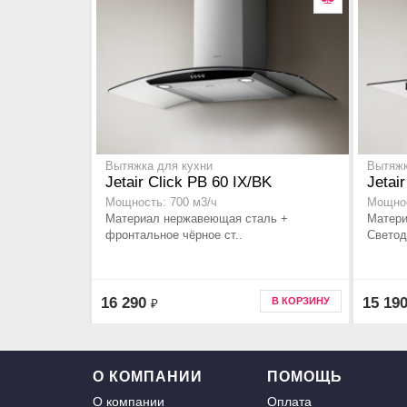
Вытяжка для кухни
Вытяжк
Jetair Click PB 60 IX/BK
Jetai
Мощность: 700 м3/ч
Мощнос
Материал нержавеющая сталь +
Матери
фронтальное чёрное ст..
Светод
16 290
15 19
В КОРЗИНУ
₽
О КОМПАНИИ
ПОМОЩЬ
О компании
Оплата