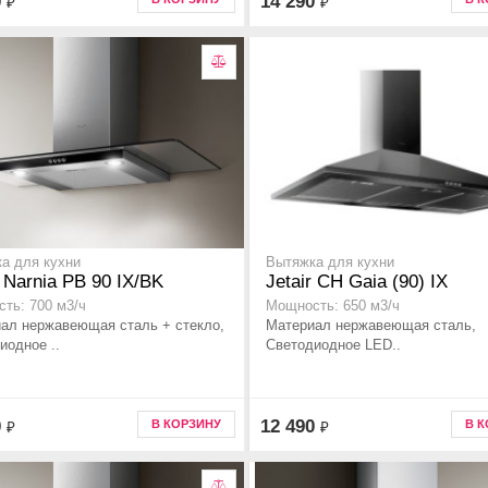
0
14 290
₽
₽
а для кухни
Вытяжка для кухни
r Narnia PB 90 IX/BK
Jetair CH Gaia (90) IX
ть: 700 м3/ч
Мощность: 650 м3/ч
ал нержавеющая сталь + стекло,
Материал нержавеющая сталь,
иодное ..
Светодиодное LED..
0
12 490
В КОРЗИНУ
В 
₽
₽