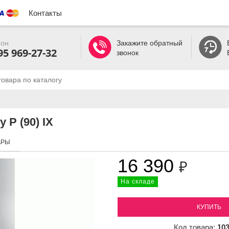
Контакты
он
Закажите обратный
95 969-27-32
звонок
 P (90) IX
АРЫ
16 390
₽
На складе
КУПИТЬ
Код товара:
10