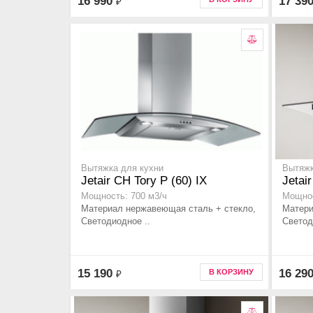
16 990
17 39
₽
Вытяжка для кухни
Вытяжк
Jetair CH Tory P (60) IX
Jetai
Мощность: 700 м3/ч
Мощнос
Материал нержавеющая сталь + стекло,
Матери
Светодиодное ..
Светод
15 190
16 29
В КОРЗИНУ
₽