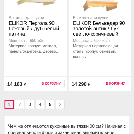
Вытяжка для кухни
Вытяжка для кухни
ELIKOR Пергола 90
ELIKOR Бельведер 90
бежевый / дуб белый
золотой антик / бук
патина
светло-коричневый
Мощность: 650 м3/ч
Мощность: 650 м3/ч
Материал корпус: металл,
Материал нержавеющая
панель/окантовка: дерево,..
сталь, корпус бежевый,
панель..
14 183
14 290
В КОРЗИНУ
В КОРЗИНУ
₽
₽
1
2
3
4
5
>
Чем же отличаются кухонные вытяжки 90 см? Начиная с
оригинальности форм и заканчивая выразительной