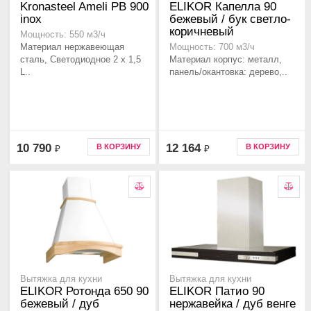
Kronasteel Ameli PB 900
ELIKOR Капелла 90
inox
бежевый / бук светло-
коричневый
Мощность: 550 м3/ч
Материал нержавеющая
Мощность: 700 м3/ч
сталь, Светодиодное 2 х 1,5
Материал корпус: металл,
L..
панель/окантовка: дерево,..
10 790
12 164
В КОРЗИНУ
В КОРЗИНУ
₽
₽
Вытяжка для кухни
Вытяжка для кухни
ELIKOR Ротонда 650 90
ELIKOR Патио 90
бежевый / дуб
нержавейка / дуб венге