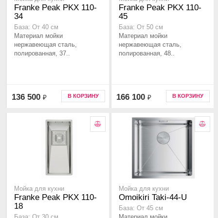
Franke Peak PKX 110-
Franke Peak PKX 110-
34
45
База: От 40 см
База: От 50 см
Материал мойки
Материал мойки
нержавеющая сталь,
нержавеющая сталь,
полированная, 37..
полированная, 48..
136 500
166 100
В КОРЗИНУ
В КОРЗИНУ
₽
₽
Мойка для кухни
Мойка для кухни
Franke Peak PKX 110-
Omoikiri Taki-44-U
18
База: От 45 см
Материал мойки
База: От 30 см