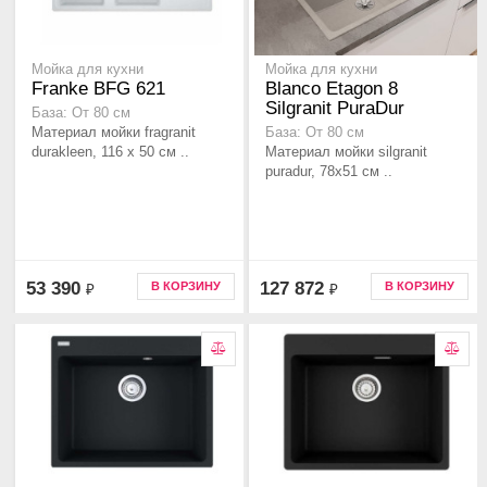
Мойка для кухни
Мойка для кухни
Franke BFG 621
Blanco Etagon 8
Silgranit PuraDur
База: От 80 см
Материал мойки fragranit
База: От 80 см
durakleen, 116 х 50 см ..
Материал мойки silgranit
puradur, 78x51 см ..
53 390
127 872
В КОРЗИНУ
В КОРЗИНУ
₽
₽