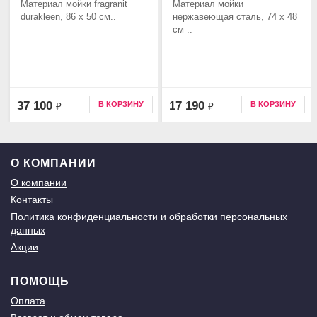
Материал мойки fragranit
Материал мойки
durakleen, 86 x 50 см..
нержавеющая сталь, 74 х 48
см ..
37 100
17 190
В КОРЗИНУ
В КОРЗИНУ
₽
₽
О КОМПАНИИ
О компании
Контакты
Политика конфиденциальности и обработки персональных
данных
Акции
ПОМОЩЬ
Оплата