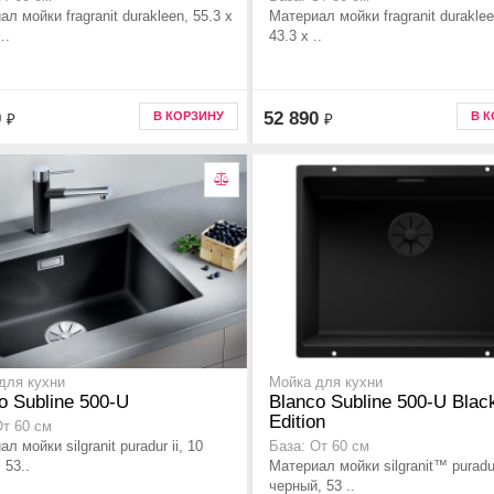
л мойки fragranit durakleen, 55.3 x
Материал мойки fragranit duraklee
..
43.3 x ..
0
52 890
В КОРЗИНУ
В 
₽
₽
для кухни
Мойка для кухни
o Subline 500-U
Blanco Subline 500-U Blac
Edition
От 60 см
л мойки silgranit puradur ii, 10
База: От 60 см
 53..
Материал мойки silgranit™ puradu
черный, 53 ..