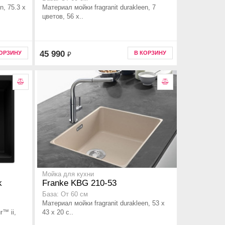
n, 75.3 x
Материал мойки fragranit durakleen, 7
цветов, 56 x..
45 990
КОРЗИНУ
В КОРЗИНУ
₽
Мойка для кухни
k
Franke KBG 210-53
База: От 60 см
Материал мойки fragranit durakleen, 53 x
r™ ii,
43 x 20 с..