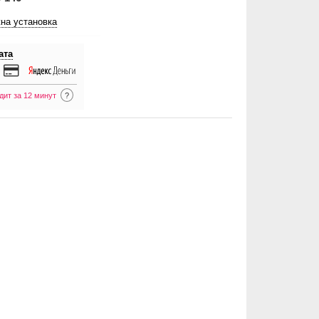
на установка
ата
дит за 12 минут
?