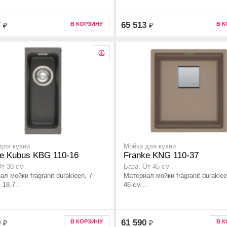
7
65 513
В КОРЗИНУ
В 
₽
₽
для кухни
Мойка для кухни
e Kubus KBG 110-16
Franke KNG 110-37
От 30 см
База: От 45 см
л мойки fragranit durakleen, 7
Материал мойки fragranit duraklee
 18.7..
46 см ..
0
61 590
В КОРЗИНУ
В 
₽
₽