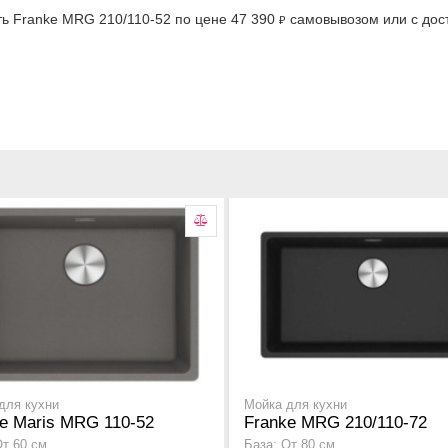
ть Franke MRG 210/110-52 по цене 47 390
самовывозом или с дост
₽
для кухни
Мойка для кухни
e Maris MRG 110-52
Franke MRG 210/110-72
От 60 см
База: От 80 см