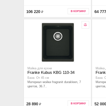
106 220
64 77
В КОРЗИНУ
₽
Мойка для кухни
Мойка 
Franke Kubus KBG 110-34
Frank
База: От 45 см
База: 
Материал мойки fragranit durakleen, 7
Материа
цветов, 36.7..
цветов,
28 890
52 00
В КОРЗИНУ
₽