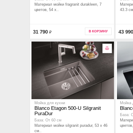
Материал мойки fragranit durakleen, 7
Материа
цветов, 54 x..
43.3 см
31 790
43 99
В КОРЗИНУ
₽
Мойка для кухни
Мойка 
Blanco Etagon 500-U Silgranit
Blanc
PuraDur
База: 
Материа
База: От 60 см
Материал мойки silgranit puradur, 53 x 46
цветов,
см..