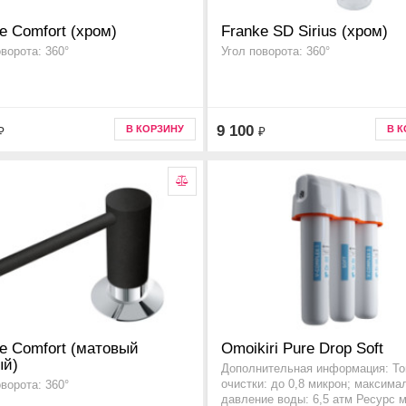
e Comfort (хром)
Franke SD Sirius (хром)
оворота: 360°
Угол поворота: 360°
9 100
В КОРЗИНУ
В 
₽
₽
e Comfort (матовый
Omoikiri Pure Drop Soft
ый)
Дополнительная информация: То
очистки: до 0,8 микрон; максима
оворота: 360°
давление воды: 6,5 атм Ресурс 