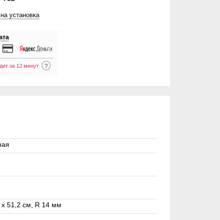
на установка
ата
дит за 12 минут
?
ная
 х 51,2 см, R 14 мм