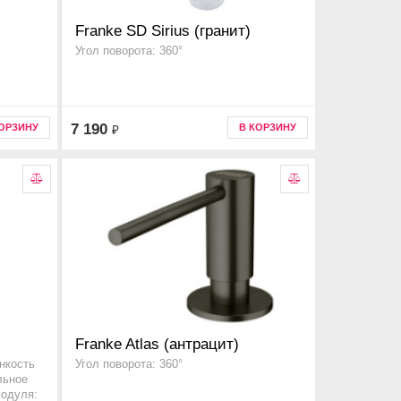
Franke SD Sirius (гранит)
Угол поворота: 360°
7 190
КОРЗИНУ
В КОРЗИНУ
₽
Franke Atlas (антрацит)
нкость
Угол поворота: 360°
льное
модуля: