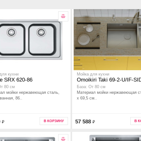
для кухни
Мойка для кухни
e SRX 620-86
Omoikiri Taki 69-2-U/IF-SI
От 80 см
База: От 80 см
ал мойки нержавеющая сталь,
Материал мойки нержавеющая ст
ванная, 86..
x 69,5 см..
0
57 588
В КОРЗИНУ
В 
₽
₽