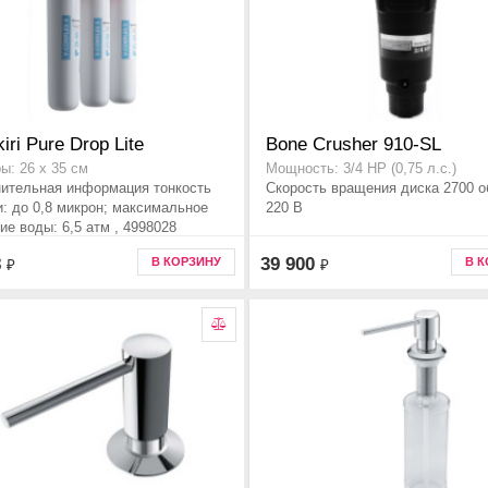
iri Pure Drop Lite
Bone Crusher 910-SL
ы: 26 x 35 см
Мощность: 3/4 HP (0,75 л.с.)
ительная информация тонкость
Скорость вращения диска 2700 о
и: до 0,8 микрон; максимальное
220 В
ие воды: 6,5 атм , 4998028
8
39 900
В КОРЗИНУ
В 
₽
₽