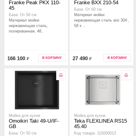
Franke Peak PKX 110-
Franke BXX 210-54
45
База: От 60 см
Материал мойки
База: От 50 см
Материал мойки
нержавеющая сталь aisi 304 ,
нержавеющая сталь,
58 x ..
полированная, 48..
166 100
27 490
В КОРЗИНУ
В КОРЗИНУ
₽
₽
Мойка для кухни
Мойка для кухни
Omoikiri Taki 49-U/IF-
Teka FLEXLINEA RS15
GB
45.40
База: От 50 см
Код товара: 115000013