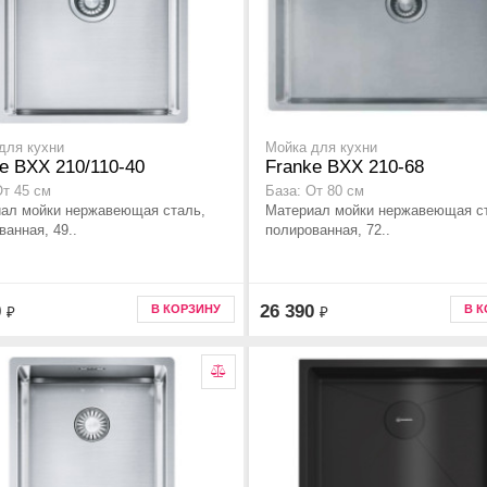
для кухни
Мойка для кухни
e BXX 210/110-40
Franke BXX 210-68
От 45 см
База: От 80 см
ал мойки нержавеющая сталь,
Материал мойки нержавеющая с
ванная, 49..
полированная, 72..
0
26 390
В КОРЗИНУ
В 
₽
₽