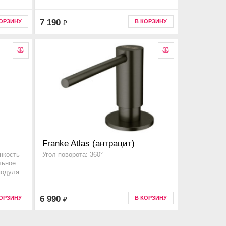
7 190
КОРЗИНУ
В КОРЗИНУ
₽
Franke Atlas (антрацит)
нкость
Угол поворота: 360°
льное
модуля:
6 990
КОРЗИНУ
В КОРЗИНУ
₽