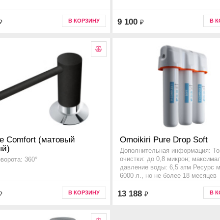
9 100
В КОРЗИНУ
В 
₽
₽
e Comfort (матовый
Omoikiri Pure Drop Soft
ый)
Дополнительная информация: То
очистки: до 0,8 микрон; максима
оворота: 360°
давление воды: 6,5 атм Ресурс 
6000 л., но не более 18 месяцев
Код товара 4998031, Прочее
13 188
В КОРЗИНУ
В 
₽
₽