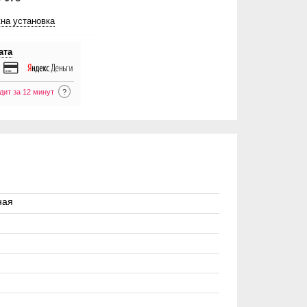
на установка
ата
дит за 12 минут
?
ная