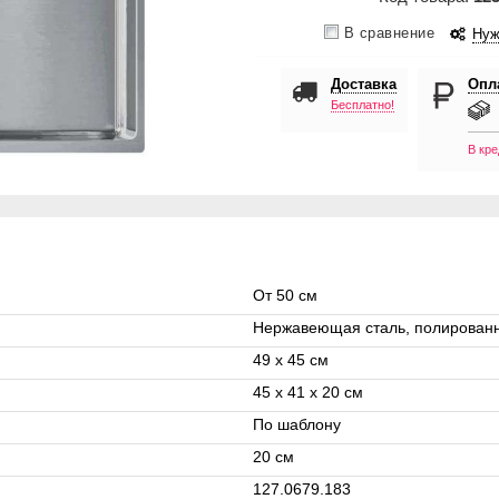
В сравнение
Нуж
Доставка
Опл
Бесплатно!
В кре
От 50 см
Нержавеющая сталь, полирован
49 x 45 см
45 x 41 x 20 см
По шаблону
20 см
127.0679.183