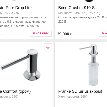
iri Pure Drop Lite
Bone Crusher 910-SL
ы: 26 x 35 см
Мощность: 3/4 HP (0,75 л.с.)
ительная информация тонкость
Скорость вращения диска 2700 о
и: до 0,8 микрон; максимальное
220 В
ие воды: 6,5 атм , 4998028
8
39 900
В КОРЗИНУ
В 
₽
₽
e Comfort (хром)
Franke SD Sirius (хром)
оворота: 360°
Угол поворота: 360°