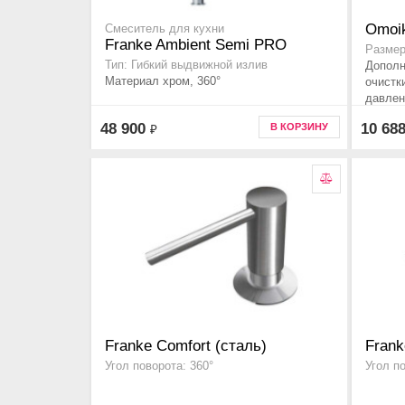
Omoik
Смеситель для кухни
Franke Ambient Semi PRO
Размер
Тип: Гибкий выдвижной излив
Дополн
Материал хром, 360°
очистк
давлен
48 900
10 68
В КОРЗИНУ
₽
Franke Comfort (сталь)
Frank
Угол поворота: 360°
Угол п