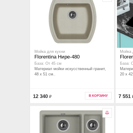
Мойка для кухни
Мойка 
Florentina Нире-480
Flore
База: От 45 см
База: 
Материал мойки искусственный гранит,
Матери
48 x 51 см..
20 x 42
12 340
7 551
В КОРЗИНУ
₽