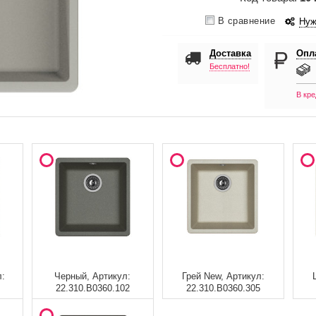
В сравнение
Нуж
Доставка
Опл
Бесплатно!
В кре
л:
Черный, Артикул:
Грей New, Артикул:
22.310.B0360.102
22.310.B0360.305