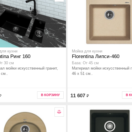
для кухни
Мойка для кухни
ntina Ринг 160
Florentina Липси-460
От 30 см
База: От 45 см
ал мойки искусственный гранит,
Материал мойки искусственный г
 см..
46 x 51 см..
11 607
В КОРЗИНУ
В 
₽
₽