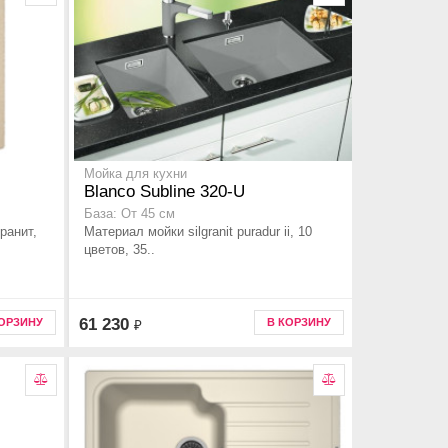
Мойка для кухни
Blanco Subline 320-U
База: От 45 см
ранит,
Материал мойки silgranit puradur ii, 10
цветов, 35..
61 230
КОРЗИНУ
В КОРЗИНУ
₽