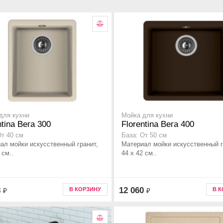
для кухни
Мойка для кухни
ntina Вега 300
Florentina Вега 400
От 40 см
База: От 50 см
ал мойки искусственный гранит,
Материал мойки искусственный г
 см..
44 x 42 см..
8
12 060
В КОРЗИНУ
В 
₽
₽