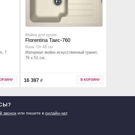
Мойка для кухни
Florentina Таис-760
База: От 45 см
n, 7
Материал мойки искусственный гранит,
76 x 51 см..
16 397
КОРЗИНУ
В КОРЗИНУ
₽
ОСЫ?
й звонок
или пишите в
онлайн-чат
.