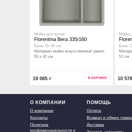
Мойка для кухни
Мойка 
Florentina Вега 335/160
Flore
База: От 60 см
База: 
Материал мойки искусственный гранит,
Матери
55 x 42 см..
51 см..
19 065
10 57
В КОРЗИНУ
₽
О КОМПАНИИ
ПОМОЩЬ
О компании
Оплата
Контакты
Возврат и обмен товар
Политика
Доставка
конфиденциальности и
Заказать установку