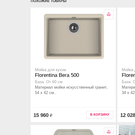
ПОХОЖИЕ ТОВАРЫ
Мойка для кухни
Мойка 
Florentina Вега 500
Flore
База: От 60 см
База: 
Материал мойки искусственный гранит,
Матери
54 x 42 см..
34 x 42
15 960
12 02
В КОРЗИНУ
₽