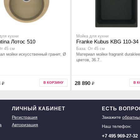
для кухни
Мойка для кухни
ntina Лотос 510
Franke Kubus KBG 110-34
От 45 см
База: От 45 см
ал мойки искусственный гранит, Ø
Материал мойки fragranit duraklee
цветов, 36.7..
8
28 890
В КОРЗИНУ
В 
₽
₽
ЛИЧНЫЙ КАБИНЕТ
ЕСТЬ ВОПР
Регистрация
Закажите
обратны
а
Авторизация
Наш телефон:
+7 495 969-27-32