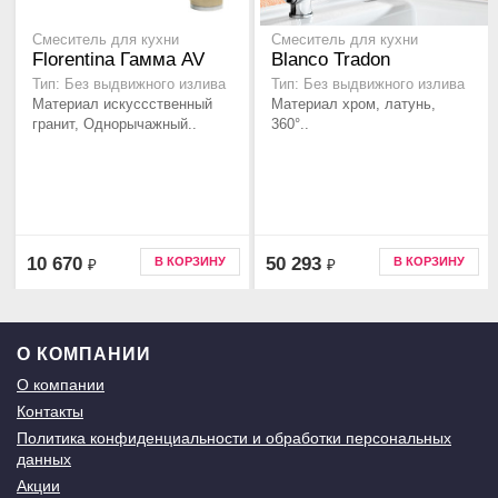
Смеситель для кухни
Смеситель для кухни
Florentina Гамма AV
Blanco Tradon
Тип: Без выдвижного излива
Тип: Без выдвижного излива
Материал искуссственный
Материал хром, латунь,
гранит, Однорычажный..
360°..
10 670
50 293
В КОРЗИНУ
В КОРЗИНУ
₽
₽
О КОМПАНИИ
О компании
Контакты
Политика конфиденциальности и обработки персональных
данных
Акции