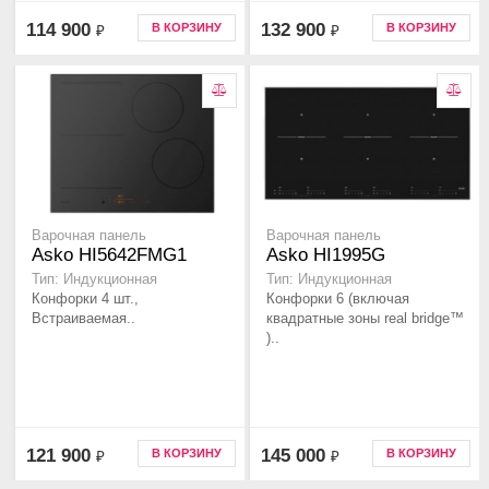
114 900
132 900
В КОРЗИНУ
В КОРЗИНУ
₽
₽
Варочная панель
Варочная панель
Asko HI5642FMG1
Asko HI1995G
Тип: Индукционная
Тип: Индукционная
Конфорки 4 шт.,
Конфорки 6 (включая
Встраиваемая..
квадратные зоны real bridge™
)..
121 900
145 000
В КОРЗИНУ
В КОРЗИНУ
₽
₽