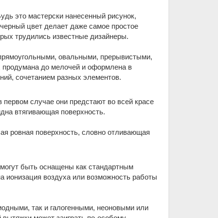
Будь это мастерски нанесенный рисунок,
 черный цвет делает даже самое простое
торых трудились известные дизайнеры.
 прямоугольными, овальными, прерывистыми,
 продумана до мелочей и оформлена в
иний, сочетанием разных элементов.
в первом случае они предстают во всей красе
видна втягивающая поверхность.
шая ровная поверхность, словно отливающая
могут быть оснащены как стандартным
на ионизация воздуха или возможность работы
иодными, так и галогенными, неоновыми или
 вытяжки может заиграть по-особому.