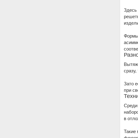
Здесь 
решетк
издели
Формы
асимм
соотве
Разн
Вытяжк
сразу,
Зато е
при св
Техн
Среди
наборо
в отл
Такие 
флюоре