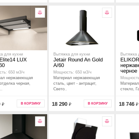
а для кухни
Вытяжка для кухни
Вытяжка 
 Elite14 LUX
Jetair Round An Gold
ELIKOR
60
A/60
нержаве
черное
ть: 650 м3/ч
Мощность: 650 м3/ч
иал нержавеющая
Материал нержавеющая
Мощность
 отделка черная,
сталь, цвет - антрацит,
Материал
..
Свето..
стекло, Г
0
18 290
18 746
В КОРЗИНУ
В КОРЗИНУ
₽
₽
₽