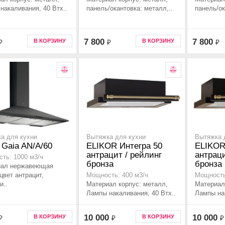
накаливания, 40 Втx..
панель/окантовка: металл,..
панель/ок
7 800
7 800
В КОРЗИНУ
В КОРЗИНУ
₽
₽
₽
а для кухни
Вытяжка для кухни
Вытяжка 
r Gaia AN/A/60
ELIKOR Интегра 50
ELIKOR
антрацит / рейлинг
антраци
ть: 1000 м3/ч
бронза
бронза
иал нержавеющая
цвет антрацит,
Мощность: 400 м3/ч
Мощность
и..
Материал корпус: металл,
Материал
Лампы накаливания, 40 Втx..
Лампы нак
10 000
10 000
В КОРЗИНУ
В КОРЗИНУ
₽
₽
₽