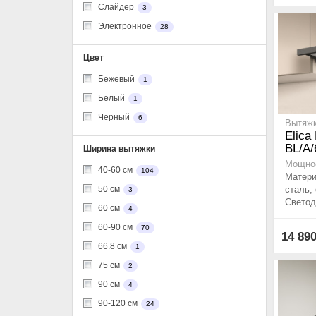
Слайдер
3
Электронное
28
Цвет
Бежевый
1
Белый
1
Черный
6
Вытяжк
Elica
BL/A/
Ширина вытяжки
Мощнос
40-60 см
104
Матер
сталь,
50 см
3
Светод
60 см
4
60-90 см
70
14 89
66.8 см
1
75 см
2
90 см
4
90-120 см
24