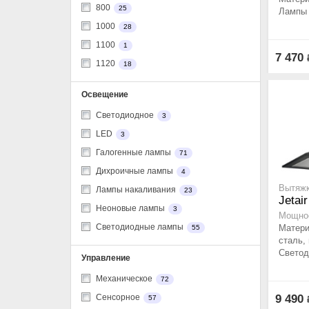
800
25
Лампы 
1000
28
1100
1
7 470
1120
18
Освещение
Cветодиодное
3
LED
3
Галогенные лампы
71
Дихроичные лампы
4
Вытяжк
Лампы накаливания
23
Jetai
Неоновые лампы
3
Мощнос
Светодиодные лампы
Матер
55
сталь, 
Светод
Управление
Механическое
72
9 490
Сенсорное
57