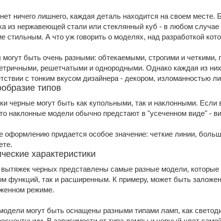
нет ничего лишнего, каждая деталь находится на своем месте. 
а из нержавеющей стали или стеклянный куб - в любом случае
е стильным. А что уж говорить о моделях, над разработкой ко
 могут быть очень разными: обтекаемыми, строгими и четкими,
етричными, решетчатыми и однородными. Однако каждая из них
тствии с тонким вкусом дизайнера - декором, изломанностью л
ообразие типов
и черные могут быть как купольными, так и наклонными. Если 
 то наклонные модели обычно предстают в "усеченном виде" - 
е оформлению придается особое значение: четкие линии, боль
ете.
ические характеристики
 вытяжек черных представлены самые разные модели, которые 
м функций, так и расширенным. К примеру, может быть заложе
оженном режиме.
модели могут быть оснащены разными типами ламп, как светод
сцентными. В зависимости от типа лампы и черный цвет самой