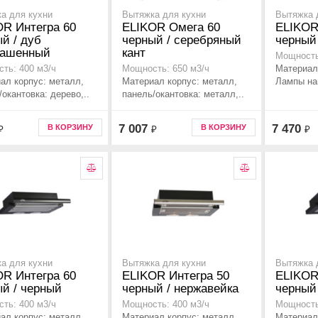
а для кухни
Вытяжка для кухни
Вытяжка 
OR Интегра 60
ELIKOR Омега 60
ELIKOR
й / дуб
черный / серебряный
черный
рашенный
кант
Мощность
Материал
ть: 400 м3/ч
Мощность: 650 м3/ч
ал корпус: металл,
Материал корпус: металл,
Лампы нак
/окантовка: дерево,..
панель/окантовка: металл,..
7 007
7 470
В КОРЗИНУ
В КОРЗИНУ
₽
₽
₽
а для кухни
Вытяжка для кухни
Вытяжка 
OR Интегра 60
ELIKOR Интегра 50
ELIKOR
й / черный
черный / нержавейка
черный
ть: 400 м3/ч
Мощность: 400 м3/ч
Мощность
ал корпус: металл,
Материал корпус: металл,
Материал