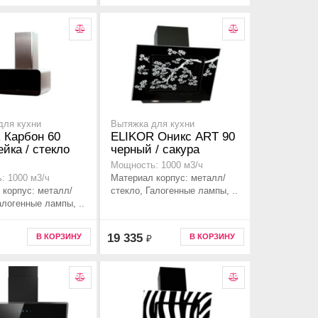
для кухни
Вытяжка для кухни
 Карбон 60
ELIKOR Оникс ART 90
йка / стекло
черный / сакура
Мощность: 1000 м3/ч
Материал корпус: металл/
: 1000 м3/ч
 корпус: металл/
стекло, Галогенные лампы, ..
алогенные лампы, ..
19 335
В КОРЗИНУ
В КОРЗИНУ
₽