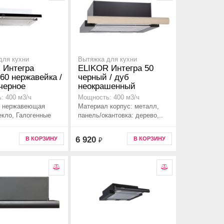
для кухни
Вытяжка для кухни
 Интегра
ELIKOR Интегра 50
60 нержавейка /
черный / дуб
черное
неокрашенный
: 400 м3/ч
Мощность: 400 м3/ч
 нержавеющая
Материал корпус: металл,
екло, Галогенные
панель/окантовка: дерево,..
6 920
В КОРЗИНУ
В КОРЗИНУ
₽