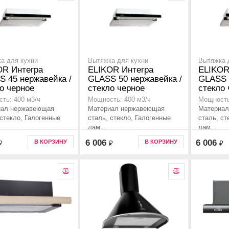
а для кухни
Вытяжка для кухни
Вытяжка 
OR Интегра
ELIKOR Интегра
ELIKOR
 45 нержавейка /
GLASS 50 нержавейка /
GLASS 
о черное
стекло черное
стекло 
ть: 400 м3/ч
Мощность: 400 м3/ч
Мощность
иал нержавеющая
Материал нержавеющая
Материал
 стекло, Галогенные
сталь, стекло, Галогенные
сталь, ст
лам..
лам..
6 006
6 006
В КОРЗИНУ
В КОРЗИНУ
₽
₽
₽