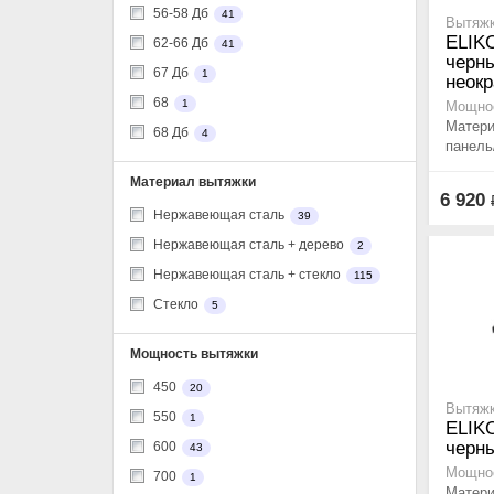
56-58 Дб
41
Вытяжк
ELIK
62-66 Дб
41
черны
67 Дб
1
неок
68
1
Мощнос
Матери
68 Дб
4
панель
Материал вытяжки
6 920
Нержавеющая сталь
39
Нержавеющая сталь + дерево
2
Нержавеющая сталь + стекло
115
Стекло
5
Мощность вытяжки
450
20
Вытяжк
550
1
ELIK
черны
600
43
Мощнос
700
1
Матери