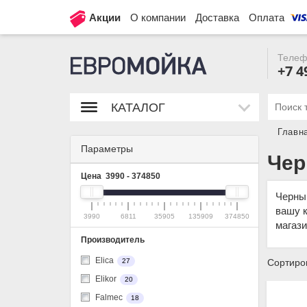
Акции
О компании
Доставка
Оплата
Телеф
+7 4
КАТАЛОГ
Главн
Параметры
Чер
Цена
3990
-
374850
Черный
вашу к
3990
6811
35905
135909
374850
магази
Производитель
Elica
Сортиров
27
Elikor
20
Falmec
18