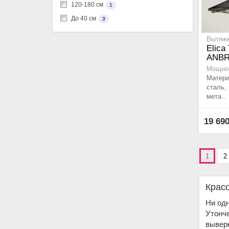
120-180 см
1
До 40 см
3
Вытяжк
Elica
ANBR
Мощнос
Матер
сталь,
мета..
19 69
1
2
Крас
Ни одн
Утонче
вывер