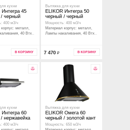
для кухни
Вытяжка для кухни
 Интегра 45
ELIKOR Интегра 50
 / черный
черный / черный
: 400 м3/ч
Мощность: 400 м3/ч
 корпус: металл,
Материал корпус: металл,
аливания, 40 Втx..
Лампы накаливания, 40 Втx..
7 470
В КОРЗИНУ
В КОРЗИНУ
₽
для кухни
Вытяжка для кухни
 Интегра 60
ELIKOR Омега 60
 / нержавейка
черный / золотой кант
: 400 м3/ч
Мощность: 650 м3/ч
 корпус: металл,
Материал корпус: металл,