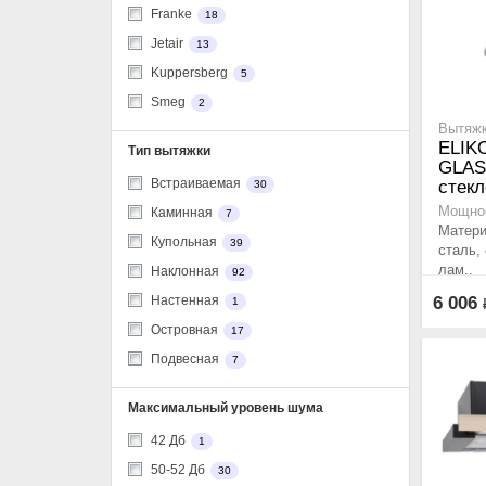
Franke
18
Jetair
13
Kuppersberg
5
Smeg
2
Вытяжк
ELIK
Тип вытяжки
GLASS
Встраиваемая
стекл
30
Мощнос
Каминная
7
Матер
Купольная
39
сталь,
лам..
Наклонная
92
6 006
Настенная
1
Островная
17
Подвесная
7
Максимальный уровень шума
42 Дб
1
50-52 Дб
30