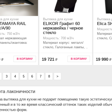
а для кухни
Вытяжка для кухни
Вытяжка 
 TAMAYA RAIL
ELIKOR Графит 60
Elica S
/A/90
нержавейка / черное
Мощность
стекло
Материал
ть: 750 м3/ч
иал нержавеющая
стекло, С
Мощность: 700 м3/ч
 панель/окантовка:
Материал корпус: металл/
стекло, Галогенные лампы, ..
0
19 721
19 990
В КОРЗИНУ
В КОРЗИНУ
₽
₽
₽
3
4
5
6
7
8
>
ота лаконичности
а вытяжка для кухни не подарит помещению такую эстетическу
нный и в то же время классический оттенок таких изделий обы
енностью форм.