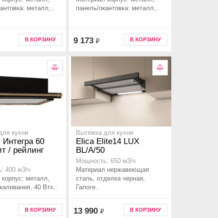
антовка: металл,..
панель/окантовка: металл,..
9 173
В КОРЗИНУ
В КОРЗИНУ
₽
для кухни
Вытяжка для кухни
 Интегра 60
Elica Elite14 LUX
т / рейлинг
BL/A/50
Мощность: 650 м3/ч
Материал нержавеющая
: 400 м3/ч
 корпус: металл,
сталь, отделка черная,
аливания, 40 Втx..
Галоге..
13 990
В КОРЗИНУ
В КОРЗИНУ
₽