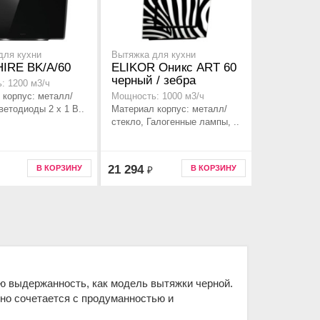
для кухни
Вытяжка для кухни
HIRE BK/A/60
ELIKOR Оникс ART 60
черный / зебра
: 1200 м3/ч
 корпус: металл/
Мощность: 1000 м3/ч
ветодиоды 2 x 1 В..
Материал корпус: металл/
стекло, Галогенные лампы, ..
21 294
В КОРЗИНУ
В КОРЗИНУ
₽
ю выдержанность, как модель вытяжки черной.
чно сочетается с продуманностью и